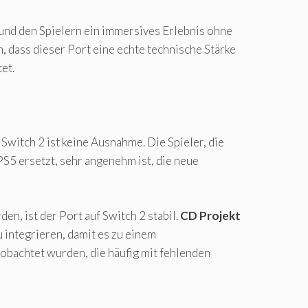
und den Spielern ein immersives Erlebnis ohne
, dass dieser Port eine echte technische Stärke
et.
 Switch 2 ist keine Ausnahme. Die Spieler, die
PS5 ersetzt, sehr angenehm ist, die neue
, ist der Port auf Switch 2 stabil.
CD Projekt
u integrieren, damit es zu einem
obachtet wurden, die häufig mit fehlenden