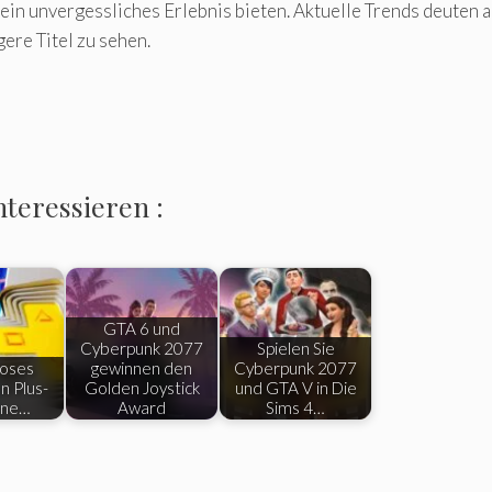
n unvergessliches Erlebnis bieten. Aktuelle Trends deuten au
gere Titel zu sehen.
nteressieren :
GTA 6 und
Cyberpunk 2077
Spielen Sie
loses
gewinnen den
Cyberpunk 2077
n Plus-
Golden Joystick
und GTA V in Die
eine…
Award
Sims 4…