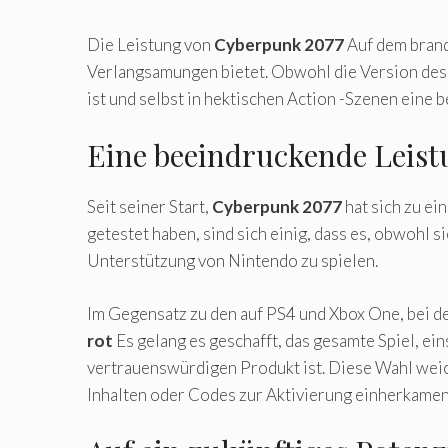
Die Leistung von
Cyberpunk 2077
Auf dem bran
Verlangsamungen bietet. Obwohl die Version des S
ist und selbst in hektischen Action -Szenen eine 
Eine beeindruckende Leist
Seit seiner Start,
Cyberpunk 2077
hat sich zu ei
getestet haben, sind sich einig, dass es, obwohl 
Unterstützung von Nintendo zu spielen.
Im Gegensatz zu den auf PS4 und Xbox One, bei 
rot
Es gelang es geschafft, das gesamte Spiel, ein
vertrauenswürdigen Produkt ist. Diese Wahl weich
Inhalten oder Codes zur Aktivierung einherkamen