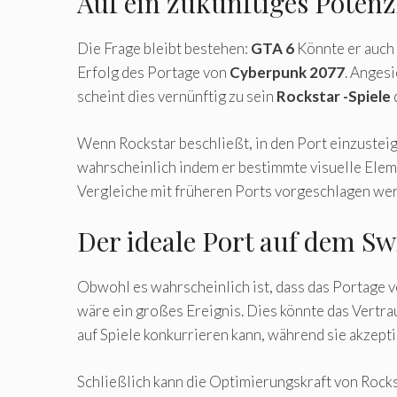
Auf ein zukünftiges Potenz
Die Frage bleibt bestehen:
GTA 6
Könnte er auch
Erfolg des Portage von
Cyberpunk 2077
. Anges
scheint dies vernünftig zu sein
Rockstar -Spiele
Wenn Rockstar beschließt, in den Port einzusteigen
wahrscheinlich indem er bestimmte visuelle Elem
Vergleiche mit früheren Ports vorgeschlagen we
Der ideale Port auf dem Sw
Obwohl es wahrscheinlich ist, dass das Portage 
wäre ein großes Ereignis. Dies könnte das Vertr
auf Spiele konkurrieren kann, während sie akzepti
Schließlich kann die Optimierungskraft von Rock