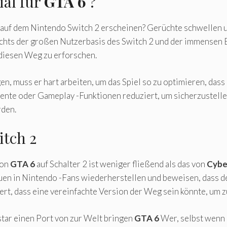
ial für
GTA 6
?
 auf dem Nintendo Switch 2 erscheinen? Gerüchte schwellen 
ichts der großen Nutzerbasis des Switch 2 und der immensen 
diesen Weg zu erforschen.
, muss er hart arbeiten, um das Spiel so zu optimieren, dass e
ente oder Gameplay -Funktionen reduziert, um sicherzustellen
rden.
itch 2
von
GTA 6
auf Schalter 2 ist weniger fließend als das von
Cybe
auen in Nintendo -Fans wiederherstellen und beweisen, dass 
ert, dass eine vereinfachte Version der Weg sein könnte, um z
star einen Port von zur Welt bringen
GTA 6
Wer, selbst wenn 