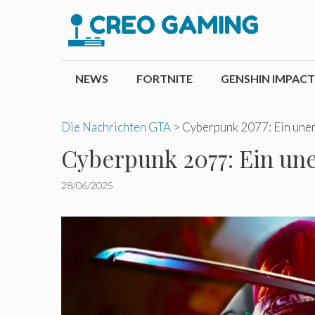
Zum
Inhalt
springen
NEWS
FORTNITE
GENSHIN IMPACT
Die Nachrichten GTA
>
Cyberpunk 2077: Ein uner
Cyberpunk 2077: Ein une
28/06/2025