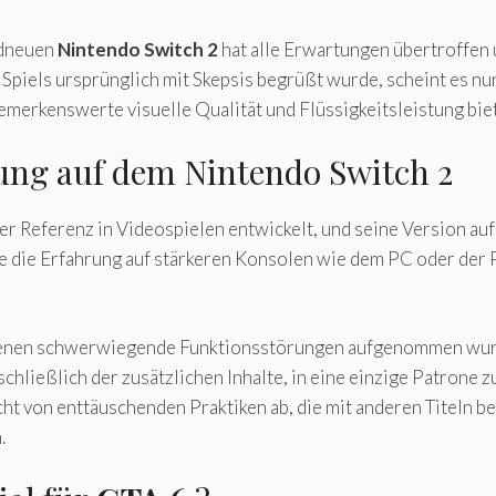
dneuen
Nintendo Switch 2
hat alle Erwartungen übertroffen 
piels ursprünglich mit Skepsis begrüßt wurde, scheint es nun
bemerkenswerte visuelle Qualität und Flüssigkeitsleistung biet
ung auf dem Nintendo Switch 2
ner Referenz in Videospielen entwickelt, und seine Version auf
sie die Erfahrung auf stärkeren Konsolen wie dem PC oder der 
denen schwerwiegende Funktionsstörungen aufgenommen wurden
schließlich der zusätzlichen Inhalte, in eine einzige Patrone z
t von enttäuschenden Praktiken ab, die mit anderen Titeln be
.