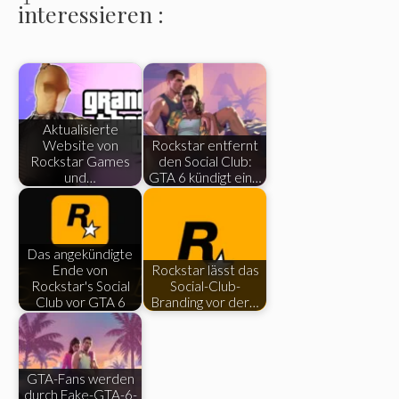
interessieren :
Aktualisierte
Website von
Rockstar entfernt
Rockstar Games
den Social Club:
und…
GTA 6 kündigt ein…
Das angekündigte
Ende von
Rockstar lässt das
Rockstar's Social
Social-Club-
Club vor GTA 6
Branding vor der…
GTA-Fans werden
durch Fake-GTA-6-