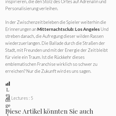
inspirieren, die den Stolz des Ortes auf Adrenalin und
Personalisierung verleihen.
In der Zwischenzeit beleben die Spieler weiterhin die
Erinnerungen an
Mitternachtsclub: Los Angeles
Und
streben danach, die Aufregung dieser wilden Rassen
wiederzuerlangen. Die Ballade durch die Straßen der
Stadt, mit Freunden und mit der Energie der Zeit bleibt
für viele ein Traum. Ist die Rückkehr dieses
emblematischen Franchise wirklich so schwer zu
erreichen? Nur die Zukunft wird es uns sagen.
L
es
Lectures :
5
un
ge
Diese Artikel könnten Sie auch
n:
1