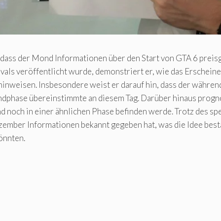
, dass der Mond Informationen über den Start von GTA 6 preis
tivals veröffentlicht wurde, demonstriert er, wie das Ersche
nweisen. Insbesondere weist er darauf hin, dass der währen
phase übereinstimmte an diesem Tag. Darüber hinaus prognos
 noch in einer ähnlichen Phase befinden werde. Trotz des spe
ezember Informationen bekannt gegeben hat, was die Idee bestä
önnten.