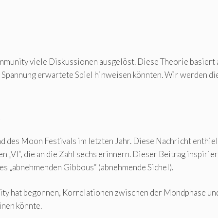
unity viele Diskussionen ausgelöst. Diese Theorie basiert a
mit Spannung erwartete Spiel hinweisen könnten. Wir werden d
e
 des Moon Festivals im letzten Jahr. Diese Nachricht enthiel
n „VI“, die an die Zahl sechs erinnern. Dieser Beitrag inspir
 des „abnehmenden Gibbous“ (abnehmende Sichel).
nity hat begonnen, Korrelationen zwischen der Mondphase u
inen könnte.