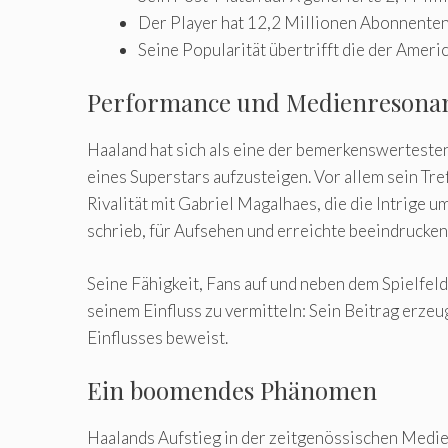
Der Player hat 12,2 Millionen Abonnenten 
Seine Popularität übertrifft die der Amer
Performance und Medienresona
Haaland hat sich als eine der bemerkenswertesten
eines Superstars aufzusteigen. Vor allem sein Tr
Rivalität mit Gabriel Magalhaes, die die Intrige 
schrieb, für Aufsehen und erreichte beeindrucken
Seine Fähigkeit, Fans auf und neben dem Spielfel
seinem Einfluss zu vermitteln: Sein Beitrag erze
Einflusses beweist.
Ein boomendes Phänomen
Haalands Aufstieg in der zeitgenössischen Medien