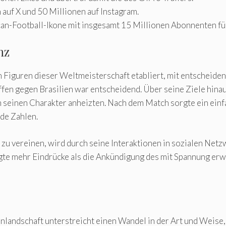
auf X und 50 Millionen auf Instagram.
ican-Football-Ikone mit insgesamt 15 Millionen Abonnenten f
nz
 Figuren dieser Weltmeisterschaft etabliert, mit entscheiden
effen gegen Brasilien war entscheidend. Über seine Ziele hin
um seinen Charakter anheizten. Nach dem Match sorgte ein einfa
de Zahlen.
d zu vereinen, wird durch seine Interaktionen in sozialen Net
ugte mehr Eindrücke als die Ankündigung des mit Spannung erw
landschaft unterstreicht einen Wandel in der Art und Weise,