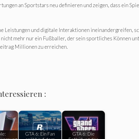
tungen an Sportstars neu definieren und zeigen, dass ein Spie
e Leistungen und digitale Interaktionen ineinandergreifen, s
nicht mehr nur ein Fußballer, der sein sportliches Können un
Beitrag Millionen zu erreichen.
nteressieren :
le:
GTA 6: Ein Fan
GTA 6: Die