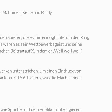
ür Mahomes, Kelce und Brady.
den Spielen, die es ihm ermöglichten, in den Rang
aus waren es sein Wettbewerbsgeist und seine
cher Beitrag auf X, in dem er „Well well well“
zwerken unterstrichen. Um einen Eindruck von
arteten GTA 6-Trailers, was die Macht seines
 wie Sportler mit dem Publikum interagieren.