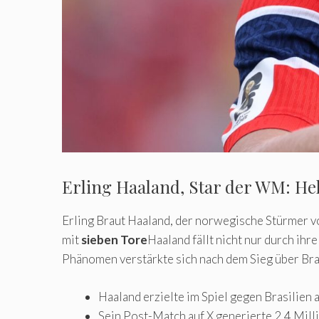
Erling Haaland, Star der WM: He
Erling Braut Haaland, der norwegische Stürmer v
mit
sieben Tore
Haaland fällt nicht nur durch ih
Phänomen verstärkte sich nach dem Sieg über Bras
Haaland erzielte im Spiel gegen Brasilien a
Sein Post-Match auf X generierte 2,4 Milli