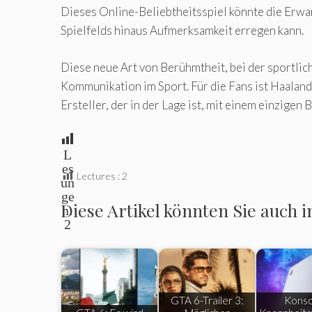
Dieses Online-Beliebtheitsspiel könnte die Erwar
Spielfelds hinaus Aufmerksamkeit erregen kann.
Diese neue Art von Berühmtheit, bei der sportlich
Kommunikation im Sport. Für die Fans ist Haaland 
Ersteller, der in der Lage ist, mit einem einzigen 
L
es
Lectures :
2
un
ge
Diese Artikel könnten Sie auch i
n:
2
GTA 6-Trailer 3:
Konso