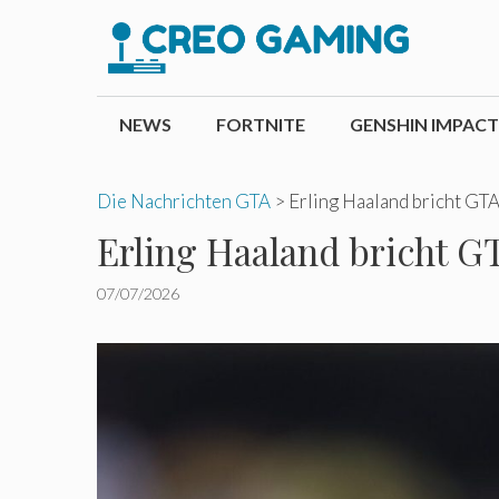
Zum
Inhalt
springen
NEWS
FORTNITE
GENSHIN IMPACT
Die Nachrichten GTA
>
Erling Haaland bricht GT
Erling Haaland bricht 
07/07/2026