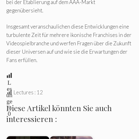
bei der Etablierung auf dem AAA-Markt
gegenübersieht.
Insgesamt veranschaulichen diese Entwicklungen eine
turbulente Zeit für mehrere ikonische Franchises in der
Videospielbranche und werfen Fragen über die Zukunft
dieser Universen auf und wie sie die Erwartungen der
Fans erfüllen.
L
es
Lectures :
12
un
ge
Diese Artikel könnten Sie auch
n:
0
interessieren :