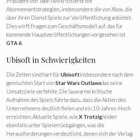
Präsident von Take-Two kritisierte die
Abonnementstrategien, insbesondere die von Xbox, die
über ihren Dienst Spiele zur Veröffentlichung anbietet.
Dies wirft Fragen zum Geschäftsmodell auf, das für
kommende Hauptveröffentlichungen vorgesehen ist
GTA 6
.
Ubisoft in Schwierigkeiten
Die Zeiten sind hart für
Ubisoft
insbesondere nach dem
gemischten Start von
Star Wars Outlaws
das seine
Umsatzziele verfehlte. Die lauwarme kritische
Aufnahme des Spiels führte dazu, dass die Aktien des
Unternehmens deutlich fielen und ein 10-Jahres-Hoch
erreichten. Aktuelle Spiele, wie
X Trotzig
leiden
ebenfalls unter Spielerrückgängen, was die
Herausforderungen verdeutlicht, denen sich der Verlag