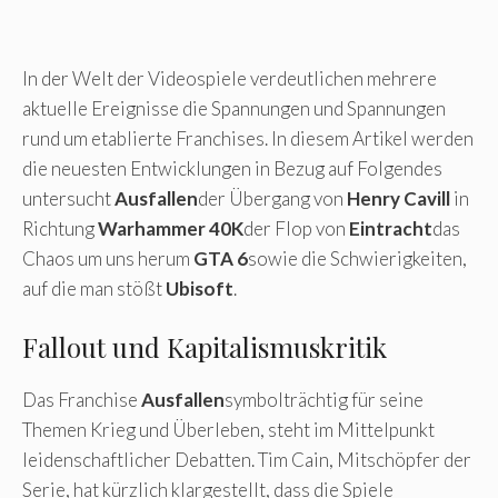
In der Welt der Videospiele verdeutlichen mehrere
aktuelle Ereignisse die Spannungen und Spannungen
rund um etablierte Franchises. In diesem Artikel werden
die neuesten Entwicklungen in Bezug auf Folgendes
untersucht
Ausfallen
der Übergang von
Henry Cavill
in
Richtung
Warhammer 40K
der Flop von
Eintracht
das
Chaos um uns herum
GTA 6
sowie die Schwierigkeiten,
auf die man stößt
Ubisoft
.
Fallout und Kapitalismuskritik
Das Franchise
Ausfallen
symbolträchtig für seine
Themen Krieg und Überleben, steht im Mittelpunkt
leidenschaftlicher Debatten. Tim Cain, Mitschöpfer der
Serie, hat kürzlich klargestellt, dass die Spiele