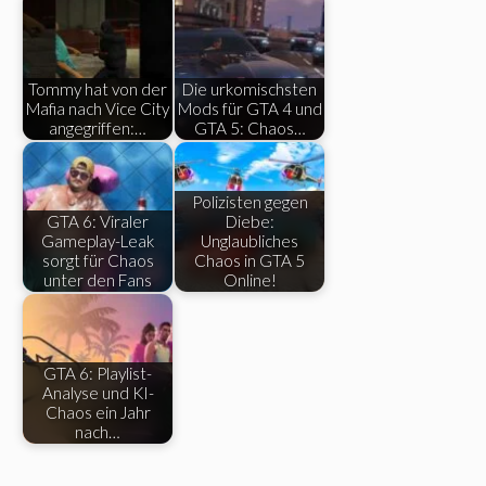
Tommy hat von der
Die urkomischsten
Mafia nach Vice City
Mods für GTA 4 und
angegriffen:…
GTA 5: Chaos…
Polizisten gegen
GTA 6: Viraler
Diebe:
Gameplay-Leak
Unglaubliches
sorgt für Chaos
Chaos in GTA 5
unter den Fans
Online!
GTA 6: Playlist-
Analyse und KI-
Chaos ein Jahr
nach…