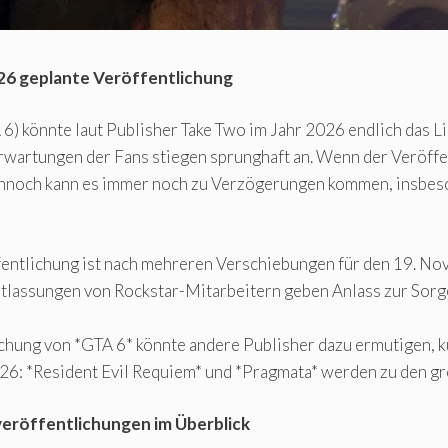
026 geplante Veröffentlichung
6) könnte laut Publisher Take Two im Jahr 2026 endlich das L
 Erwartungen der Fans stiegen sprunghaft an. Wenn der Veröf
Dennoch kann es immer noch zu Verzögerungen kommen, insbes
fentlichung ist nach mehreren Verschiebungen für den 19. No
lassungen von Rockstar-Mitarbeitern geben Anlass zur Sorge h
chung von *GTA 6* könnte andere Publisher dazu ermutigen, k
26: *Resident Evil Requiem* und *Pragmata* werden zu den g
veröffentlichungen im Überblick