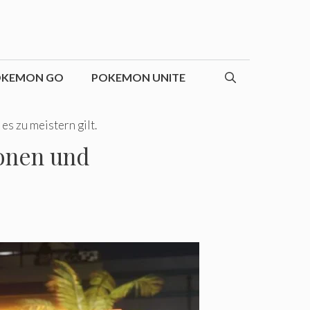
OKEMON GO
POKEMON UNITE
s zu meistern gilt.
onen und