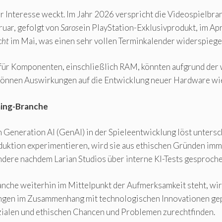
der Interesse weckt. Im Jahr 2026 verspricht die Videospielbr
ruar, gefolgt von
Saros
ein PlayStation-Exklusivprodukt, im Ap
cht
im Mai, was einen sehr vollen Terminkalender widerspiegel
e für Komponenten, einschließlich RAM, könnten aufgrund de
 können Auswirkungen auf die Entwicklung neuer Hardware w
ming-Branche
 Generation AI (GenAI) in der Spieleentwicklung löst unters
uktion experimentieren, wird sie aus ethischen Gründen immer
dere nachdem Larian Studios über interne KI-Tests gesproche
che weiterhin im Mittelpunkt der Aufmerksamkeit steht, wir
gen im Zusammenhang mit technologischen Innovationen gepr
zialen und ethischen Chancen und Problemen zurechtfinden.