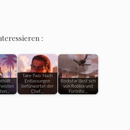
nteressieren :
Take-Two: Nach
thüllt
Entlassungen
Rockstar lässt sich
meisten
befürwortet der
von Roblox und
eten…
Chef…
Fortnite…