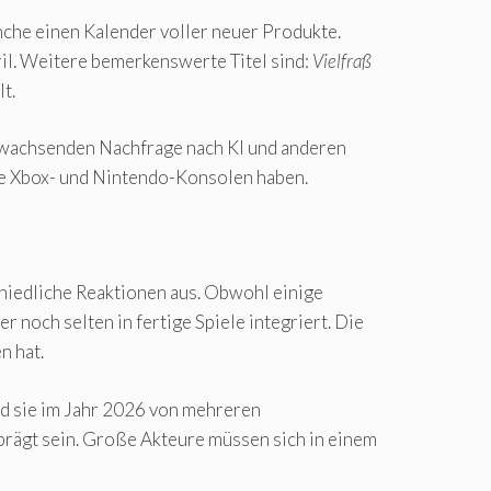
anche einen Kalender voller neuer Produkte.
ril. Weitere bemerkenswerte Titel sind:
Vielfraß
t.
r wachsenden Nachfrage nach KI und anderen
ie Xbox- und Nintendo-Konsolen haben.
chiedliche Reaktionen aus. Obwohl einige
 noch selten in fertige Spiele integriert. Die
n hat.
d sie im Jahr 2026 von mehreren
ägt sein. Große Akteure müssen sich in einem