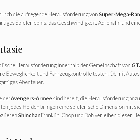
durch die aufregende Herausforderung von
Super-Mega-Ra
rtiges Spielerlebnis, das Geschwindigkeit, Adrenalin und eine
tasie
olische Herausforderung innerhalb der Gemeinschaft von
GT
hre Beweglichkeit und Fahrzeugkontrolle testen. Ob mit Auto
gartiges Abenteuer.
e der
Avengers-Armee
sind bereit, die Herausforderung an
ten jedes Helden bringen eine spielerische Dimension mit sich
oziieren
Shinchan
Franklin, Chop und Bob verleihen dieser 