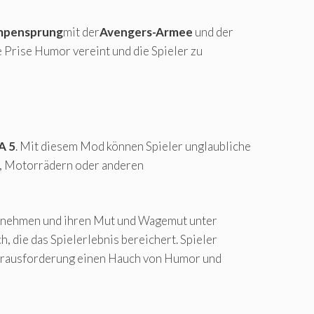
mpensprung
mit der
Avengers-Armee
und der
 Prise Humor vereint und die Spieler zu
A 5
. Mit diesem Mod können Spieler unglaubliche
s, Motorrädern oder anderen
zunehmen und ihren Mut und Wagemut unter
, die das Spielerlebnis bereichert. Spieler
Herausforderung einen Hauch von Humor und