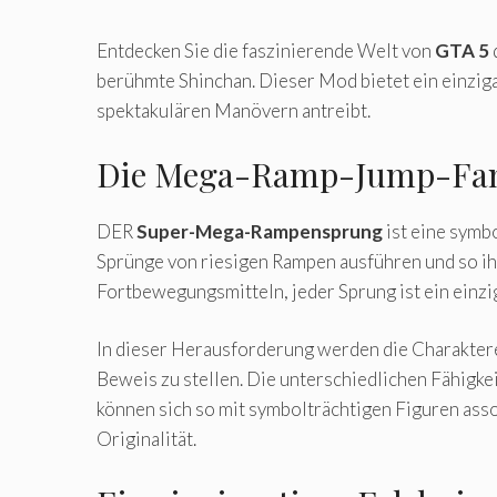
Entdecken Sie die faszinierende Welt von
GTA 5
berühmte Shinchan. Dieser Mod bietet ein einziga
spektakulären Manövern antreibt.
Die Mega-Ramp-Jump-Fan
DER
Super-Mega-Rampensprung
ist eine symb
Sprünge von riesigen Rampen ausführen und so i
Fortbewegungsmitteln, jeder Sprung ist ein einzi
In dieser Herausforderung werden die Charakter
Beweis zu stellen. Die unterschiedlichen Fähigkei
können sich so mit symbolträchtigen Figuren ass
Originalität.