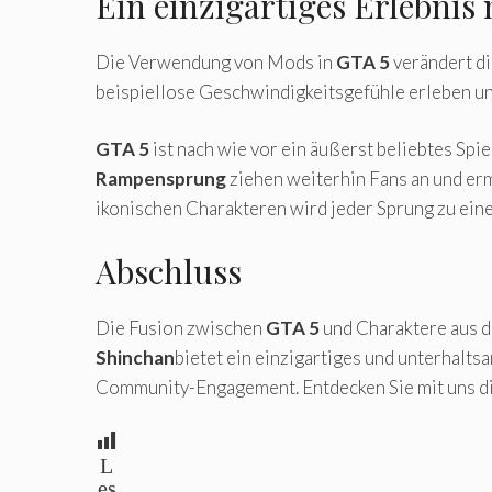
Ein einzigartiges Erlebnis
Die Verwendung von Mods in
GTA 5
verändert di
beispiellose Geschwindigkeitsgefühle erleben u
GTA 5
ist nach wie vor ein äußerst beliebtes Spi
Rampensprung
ziehen weiterhin Fans an und er
ikonischen Charakteren wird jeder Sprung zu eine
Abschluss
Die Fusion zwischen
GTA 5
und Charaktere aus d
Shinchan
bietet ein einzigartiges und unterhalt
Community-Engagement. Entdecken Sie mit uns d
L
es