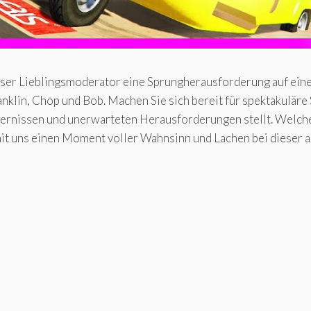
unser Lieblingsmoderator eine Sprungherausforderung auf ei
klin, Chop und Bob. Machen Sie sich bereit für spektakuläre 
ernissen und unerwarteten Herausforderungen stellt. Welche
e mit uns einen Moment voller Wahnsinn und Lachen bei diese