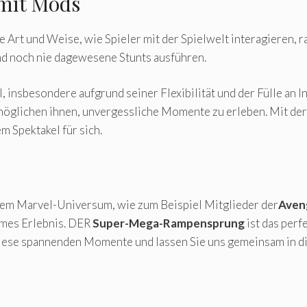
 mit Mods
e Art und Weise, wie Spieler mit der Spielwelt interagieren, 
nd noch nie dagewesene Stunts ausführen.
el, insbesondere aufgrund seiner Flexibilität und der Fülle an
möglichen ihnen, unvergessliche Momente zu erleben. Mit de
m Spektakel für sich.
em Marvel-Universum, wie zum Beispiel Mitglieder der
Aven
sames Erlebnis. DER
Super-Mega-Rampensprung
ist das perf
iese spannenden Momente und lassen Sie uns gemeinsam in di