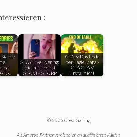
nteressieren :
Sie die
GTA 5: Das Ende
ime
GTA 6 Live Evening:
der Eagle Mafia -
dung
Spiel mit uns auf
GTA GTA V
n GTA…
GTA V! - GTA RP
Erstaunlich!
© 2026 Creo Gaming
Als Amazon-Partner verdiene ich an qualifizierten Käufen