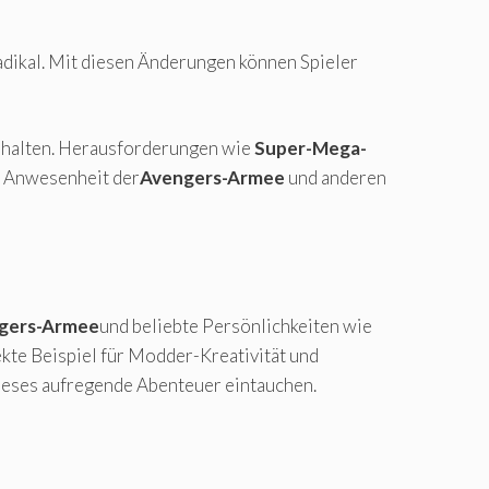
radikal. Mit diesen Änderungen können Spieler
 Inhalten. Herausforderungen wie
Super-Mega-
r Anwesenheit der
Avengers-Armee
und anderen
gers-Armee
und beliebte Persönlichkeiten wie
ekte Beispiel für Modder-Kreativität und
eses aufregende Abenteuer eintauchen.