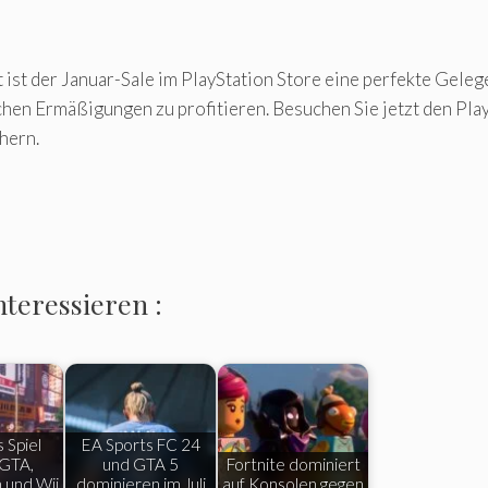
ist der Januar-Sale im PlayStation Store eine perfekte Geleg
hen Ermäßigungen zu profitieren. Besuchen Sie jetzt den Pla
hern.
nteressieren :
 Spiel
EA Sports FC 24
 GTA,
und GTA 5
Fortnite dominiert
 und Wii
dominieren im Juli
auf Konsolen gegen