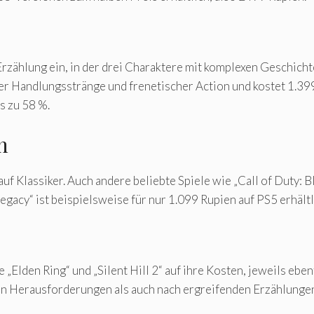
 Erzählung ein, in der drei Charaktere mit komplexen Geschich
der Handlungsstränge und frenetischer Action und kostet 1.39
s zu 58 %.
n
uf Klassiker. Auch andere beliebte Spiele wie „Call of Duty: 
gacy“ ist beispielsweise für nur 1.099 Rupien auf PS5 erhältl
Elden Ring“ und „Silent Hill 2“ auf ihre Kosten, jeweils eben
ven Herausforderungen als auch nach ergreifenden Erzählunge