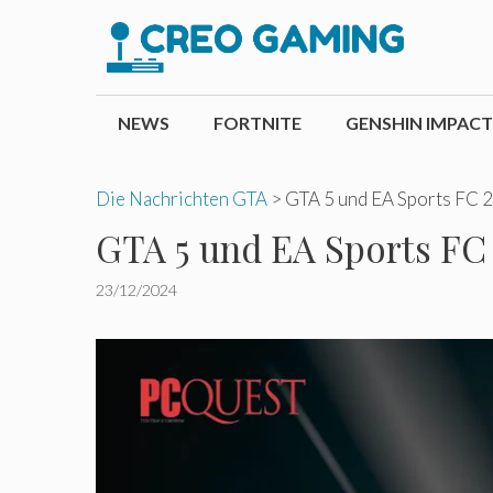
Zum
Inhalt
springen
NEWS
FORTNITE
GENSHIN IMPACT
Die Nachrichten GTA
>
GTA 5 und EA Sports FC 2
GTA 5 und EA Sports FC 
23/12/2024