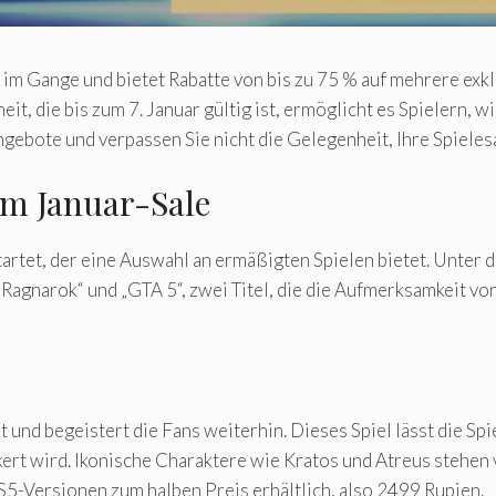
 im Gange und bietet Rabatte von bis zu 75 % auf mehrere exkl
t, die bis zum 7. Januar gültig ist, ermöglicht es Spielern, 
ngebote und verpassen Sie nicht die Gelegenheit, Ihre Spiele
em Januar-Sale
tartet, der eine Auswahl an ermäßigten Spielen bietet. Unter 
Ragnarok“ und „GTA 5“, zwei Titel, die die Aufmerksamkeit vo
und begeistert die Fans weiterhin. Dieses Spiel lässt die Spi
ert wird. Ikonische Charaktere wie Kratos und Atreus stehen 
PS5-Versionen zum halben Preis erhältlich, also 2499 Rupien.