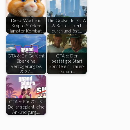
Diese Woche in
Die Größe der GTA
Krypto-Spielen:
6-Karte sickert
Hamster Kombat…
durch und löst…
GTA 6: Ein Gerücht
GTA 6: Der
über eine
bestätigte Start
Verzögerung bis
könnte ein Trailer-
2027…
Datum…
GTA 6: Für 70 US-
Dollar geplant, eine
Ankündigung,…