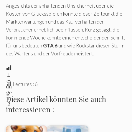
Angesichts der anhaltenden Unsicherheit über die
Kosten von Glücksspielen könnte dieser Zeitpunkt die
Markterwartungen und das Kaufverhalten der
Verbraucher erheblich beeinflussen. Kurz gesagt, die
kommende Woche könnte einen entscheidenden Schritt
für uns bedeuten
GTA 6
und wie Rockstar diesen Sturm
des Wartens und der Vorfreude meistert.
L
es
Lectures :
6
un
ge
Diese Artikel könnten Sie auch
n:
2
interessieren :