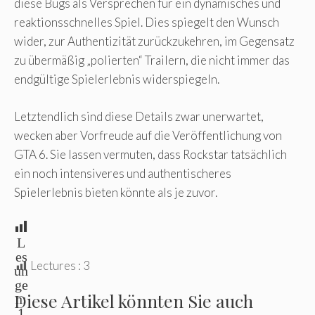
diese Bugs als Versprechen für ein dynamisches und
reaktionsschnelles Spiel. Dies spiegelt den Wunsch
wider, zur Authentizität zurückzukehren, im Gegensatz
zu übermäßig „polierten“ Trailern, die nicht immer das
endgültige Spielerlebnis widerspiegeln.
Letztendlich sind diese Details zwar unerwartet,
wecken aber Vorfreude auf die Veröffentlichung von
GTA 6. Sie lassen vermuten, dass Rockstar tatsächlich
ein noch intensiveres und authentischeres
Spielerlebnis bieten könnte als je zuvor.
L
es
Lectures :
3
un
ge
Diese Artikel könnten Sie auch
n:
1