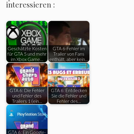
interessieren :
Geschätzte Kosten
GTA 6-Fehler im
für GTA 5 und mehr
Trailer von Fans
im Xbox Game…
enthüllt, aber kein…
GTA 6: Die Fehler
GTA 6: Entdecken
und Fehler des
Sie die Fehler und
Trailers 1 (ein…
Fehler des…
GTA 6: Ein Google-