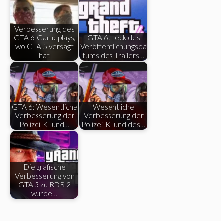
Verbesserung des
GTA 6-Gameplays,
GTA 6: Leck des
wo GTA 5 versagt
Veröffentlichungsda
hat
tums des Trailers…
GTA 6: Wesentliche
Wesentliche
Verbesserung der
Verbesserung der
Polizei-KI und…
Polizei-KI und des…
Die grafische
Verbesserung von
GTA 5 zu RDR 2
wurde…