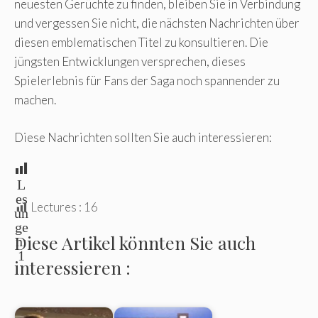
neuesten Gerüchte zu finden, bleiben Sie in Verbindung
und vergessen Sie nicht, die nächsten Nachrichten über
diesen emblematischen Titel zu konsultieren. Die
jüngsten Entwicklungen versprechen, dieses
Spielerlebnis für Fans der Saga noch spannender zu
machen.
Diese Nachrichten sollten Sie auch interessieren:
L
es
Lectures :
16
un
ge
Diese Artikel könnten Sie auch
n:
1
interessieren :