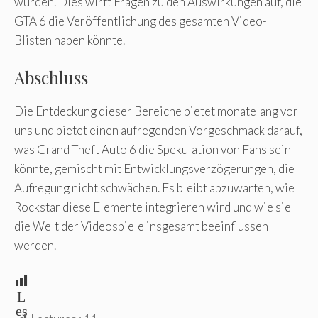
wurden. Dies wirft Fragen zu den Auswirkungen auf, die
GTA 6 die Veröffentlichung des gesamten Video-
Blisten haben könnte.
Abschluss
Die Entdeckung dieser Bereiche bietet monatelang vor
uns und bietet einen aufregenden Vorgeschmack darauf,
was Grand Theft Auto 6 die Spekulation von Fans sein
könnte, gemischt mit Entwicklungsverzögerungen, die
Aufregung nicht schwächen. Es bleibt abzuwarten, wie
Rockstar diese Elemente integrieren wird und wie sie
die Welt der Videospiele insgesamt beeinflussen
werden.
L
es