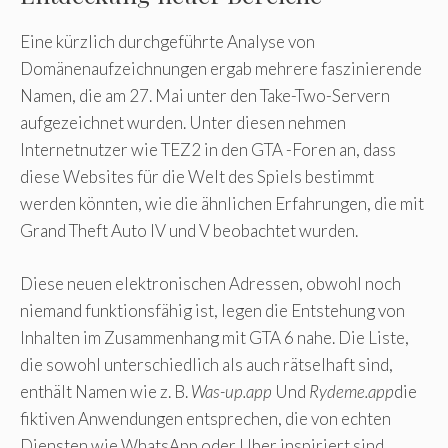
Eine kürzlich durchgeführte Analyse von
Domänenaufzeichnungen ergab mehrere faszinierende
Namen, die am 27. Mai unter den Take-Two-Servern
aufgezeichnet wurden. Unter diesen nehmen
Internetnutzer wie TEZ2 in den GTA -Foren an, dass
diese Websites für die Welt des Spiels bestimmt
werden könnten, wie die ähnlichen Erfahrungen, die mit
Grand Theft Auto IV und V beobachtet wurden.
Diese neuen elektronischen Adressen, obwohl noch
niemand funktionsfähig ist, legen die Entstehung von
Inhalten im Zusammenhang mit GTA 6 nahe. Die Liste,
die sowohl unterschiedlich als auch rätselhaft sind,
enthält Namen wie z. B.
Was-up.app
Und
Rydeme.app
die
fiktiven Anwendungen entsprechen, die von echten
Diensten wie WhatsApp oder Uber inspiriert sind.