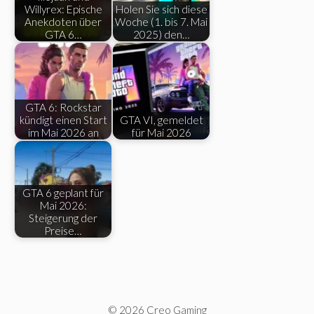
Willyrex: Epische
Holen Sie sich diese
Anekdoten über
Woche (1. bis 7. Mai
GTA 6…
2025) den…
GTA 6: Rockstar
kündigt einen Start
GTA VI, gemeldet
im Mai 2026 an
für Mai 2026
GTA 6 geplant für
Mai 2026:
Steigerung der
Preise…
© 2026 Creo Gaming