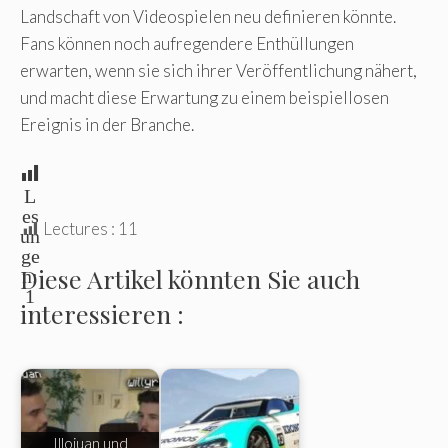
Landschaft von Videospielen neu definieren könnte.
Fans können noch aufregendere Enthüllungen
erwarten, wenn sie sich ihrer Veröffentlichung nähert,
und macht diese Erwartung zu einem beispiellosen
Ereignis in der Branche.
L
es
Lectures :
11
un
ge
Diese Artikel könnten Sie auch
n:
1
interessieren :
Illojuan und