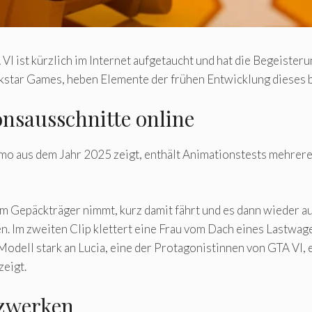
I ist kürzlich im Internet aufgetaucht und hat die Begeisteru
kstar Games, heben Elemente der frühen Entwicklung dieses b
onsausschnitte online
mo aus dem Jahr 2025 zeigt, enthält Animationstests mehrerer
 vom Gepäckträger nimmt, kurz damit fährt und es dann wieder 
Im zweiten Clip klettert eine Frau vom Dach eines Lastwagens,
 Modell stark an Lucia, eine der Protagonistinnen von GTA VI,
zeigt.
tzwerken