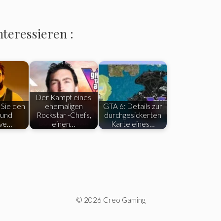
nteressieren :
Der Kampf eines
Sie den
ehemaligen
GTA 6: Details zur
 und
Rockstar -Chefs,
durchgesickerten
ive…
einen…
Karte eines…
© 2026 Creo Gaming