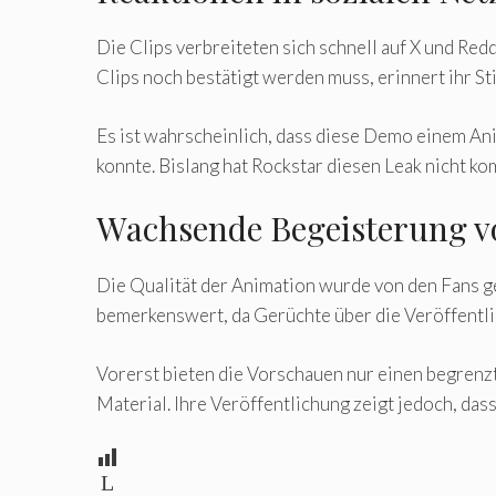
Die Clips verbreiteten sich schnell auf X und Re
Clips noch bestätigt werden muss, erinnert ihr Sti
Es ist wahrscheinlich, dass diese Demo einem Ani
konnte. Bislang hat Rockstar diesen Leak nicht ko
Wachsende Begeisterung vo
Die Qualität der Animation wurde von den Fans g
bemerkenswert, da Gerüchte über die Veröffentli
Vorerst bieten die Vorschauen nur einen begrenzt
Material. Ihre Veröffentlichung zeigt jedoch, da
L