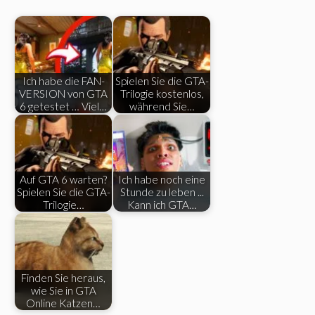
Ich habe die FAN-
Spielen Sie die GTA-
VERSION von GTA
Trilogie kostenlos,
6 getestet … Viel…
während Sie…
Auf GTA 6 warten?
Ich habe noch eine
Spielen Sie die GTA-
Stunde zu leben ...
Trilogie…
Kann ich GTA…
Finden Sie heraus,
wie Sie in GTA
Online Katzen…