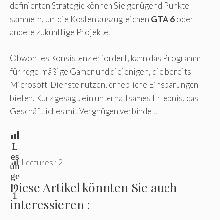
definierten Strategie können Sie genügend Punkte
sammeln, um die Kosten auszugleichen
GTA 6
oder
andere zukünftige Projekte.
Obwohl es Konsistenz erfordert, kann das Programm
für regelmäßige Gamer und diejenigen, die bereits
Microsoft-Dienste nutzen, erhebliche Einsparungen
bieten. Kurz gesagt, ein unterhaltsames Erlebnis, das
Geschäftliches mit Vergnügen verbindet!
L
es
Lectures :
2
un
ge
Diese Artikel könnten Sie auch
n:
1
interessieren :