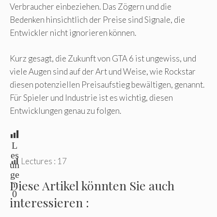
Verbraucher einbeziehen. Das Zögern und die
Bedenken hinsichtlich der Preise sind Signale, die
Entwickler nicht ignorieren können.
Kurz gesagt, die Zukunft von GTA 6 ist ungewiss, und
viele Augen sind auf der Art und Weise, wie Rockstar
diesen potenziellen Preisaufstieg bewältigen, genannt.
Für Spieler und Industrie ist es wichtig, diesen
Entwicklungen genau zu folgen.
L
es
Lectures :
17
un
ge
Diese Artikel könnten Sie auch
n:
0
interessieren :