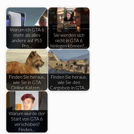
Warum ich GTA 6
mehr als alles
Sie werden sich
andere auf PS5
nicht in GTA 6
Pro…
hinlegen können?…
Finden Sie heraus,
Finden Sie heraus,
wie Sie in GTA
wie Sie den
Online Katzen…
Cargobob in GTA…
Warum wurde der
Start von GTA 6
verschoben?
Finden…