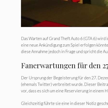
Das Warten auf Grand Theft Auto 6 (GTA 6) wird i
eine neue Ankündigung zum Spiel erfolgen könnte,
diese Annahme jedoch in Frage und spricht die Au
Fanerwartungen für den 2
Der Ursprung der Begeisterung für den 27. Dezem
(ehemals Twitter) verbreitet wurde. Dieser Beitra
vor, dass es sich um eine Reservierung in einem H
Gleichzeitig führte sie eine in dieser Notiz ges