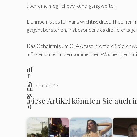
über eine mögliche Ankündigung weiter.
Dennoch ist es für Fans wichtig, diese Theorien 
gegenüberstehen, insbesondere da die Feiertage 
Das Geheimnis um GTA 6 fasziniert die Spieler wei
müssen daher in den kommenden Wochen geduldig 
L
es
Lectures :
17
un
ge
Diese Artikel könnten Sie auch i
n:
0