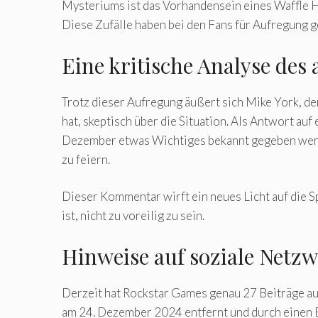
Mysteriums ist das Vorhandensein eines Waffle Ho
Diese Zufälle haben bei den Fans für Aufregung g
Eine kritische Analyse des
Trotz dieser Aufregung äußert sich Mike York, de
hat, skeptisch über die Situation. Als Antwort au
Dezember etwas Wichtiges bekannt gegeben werde
zu feiern.
Dieser Kommentar wirft ein neues Licht auf die S
ist, nicht zu voreilig zu sein.
Hinweise auf soziale Netz
Derzeit hat Rockstar Games genau 27 Beiträge a
am 24. Dezember 2024 entfernt und durch einen Be