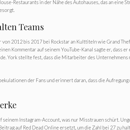
use-Restaurants in der Nähe des Autohauses, das an eine Struk
esorgt.
 alten Teams
r von 2012 bis 2017 bei Rockstar an Kulttiteln wie Grand Th
f einen Kommentar auf seinem YouTube-Kanal sagte er, dass er 
. York stellte fest, dass die Mitarbeiter des Unternehmens
pekulationen der Fans und erinnert daran, dass die Aufregung 
werke
uf seinem Instagram-Account, was nur Misstrauen schürt. Un
itrag auf Red Dead Online ersetzt, um die Zahl bei 27 zu halt