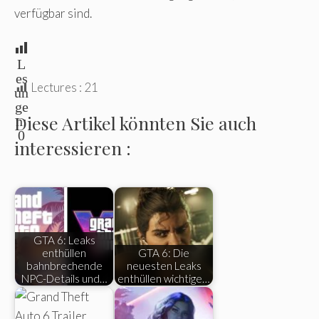
verfügbar sind.
L
es
Lectures :
21
un
ge
Diese Artikel könnten Sie auch
n:
0
interessieren :
GTA 6: Leaks
enthüllen
GTA 6: Die
bahnbrechende
neuesten Leaks
NPC-Details und…
enthüllen wichtige…