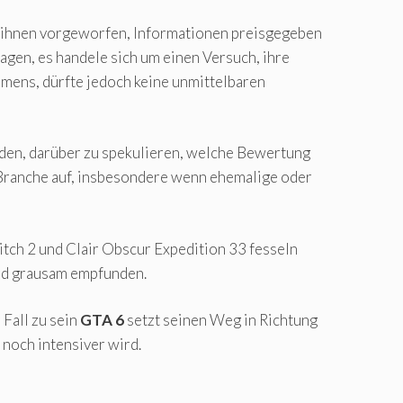
nd ihnen vorgeworfen, Informationen preisgegeben
gen, es handele sich um einen Versuch, ihre
mens, dürfte jedoch keine unmittelbaren
en, darüber zu spekulieren, welche Bewertung
r Branche auf, insbesondere wenn ehemalige oder
itch 2 und Clair Obscur Expedition 33 fesseln
d grausam empfunden.
Fall zu sein
GTA 6
setzt seinen Weg in Richtung
 noch intensiver wird.