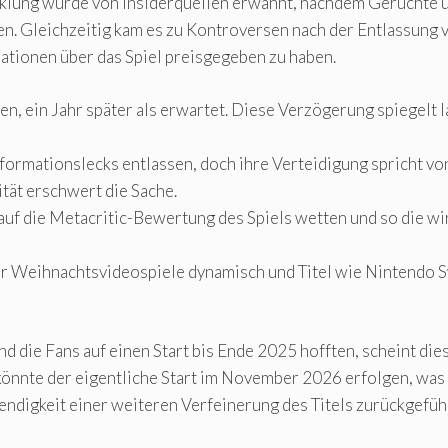
klung wurde von Insiderquellen erwähnt, nachdem Gerüchte ü
n. Gleichzeitig kam es zu Kontroversen nach der Entlassung 
tionen über das Spiel preisgegeben zu haben.
, ein Jahr später als erwartet. Diese Verzögerung spiegelt 
formationslecks entlassen, doch ihre Verteidigung spricht vo
tät erschwert die Sache.
uf die Metacritic-Bewertung des Spiels wetten und so die wi
für Weihnachtsvideospiele dynamisch und Titel wie Nintendo S
nd die Fans auf einen Start bis Ende 2025 hofften, scheint di
önnte der eigentliche Start im November 2026 erfolgen, was 
ndigkeit einer weiteren Verfeinerung des Titels zurückgefüh