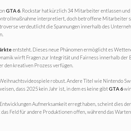
von
GTA 6
. Rockstar hat kürzlich 34 Mitarbeiter entlassen u
ntrollmaßnahme interpretiert, doch betroffene Mitarbeiter sa
roverse verdeutlicht die Spannungen innerhalb des Unterneh
n.
ärkte
entsteht. Dieses neue Phänomen ermöglicht es Wettend
Dynamik wirft Fragen zur Integrität und Fairness innerhalb de
r den kreativen Prozess verfügen.
 Weihnachtsvideospiele robust. Andere Titel wie Nintendo Sw
isen, dass 2025 kein Jahr ist, in dem es keine gibt
GTA 6
wir
ntwicklungen Aufmerksamkeit erregt haben, scheint dies der 
t das Feld für andere Produktionen offen, während das Warten