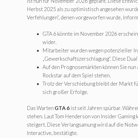
ist nun für November 2026 geplant. Diese Entwic
Herbst 2025 als zu optimistisch angesehen wurde
Verfehlungen“, denen vorgeworfen wurde, Informa
GTA 6 könnte im November 2026 erscheinen
wider.
Mitarbeiter wurden wegen potenzieller In
„Gewerkschaftszerschlagung“. Diese Duali
Auf den Prognosemärkten können Sie nun a
Rockstar auf dem Spiel stehen.
Trotz der Verschiebung bleibt der Markt 
sich großer Erfolge.
Das Warten
GTA 6
ist seit Jahren spürbar. Währe
stehen. Laut Tom Henderson von Insider Gaming k
steigert. Diese Verlangsamung wird auf die Notwe
Interactive, bestätigte.