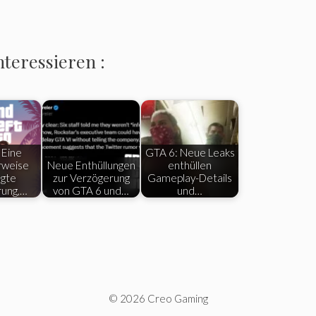
nteressieren :
 Eine
GTA 6: Neue Leaks
rweise
Neue Enthüllungen
enthüllen
ngte
zur Verzögerung
Gameplay-Details
rung,…
von GTA 6 und…
und…
© 2026 Creo Gaming