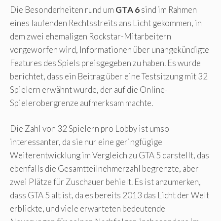
Die Besonderheiten rund um
GTA 6
sind im Rahmen
eines laufenden Rechtsstreits ans Licht gekommen, in
dem zwei ehemaligen Rockstar-Mitarbeitern
vorgeworfen wird, Informationen über unangekündigte
Features des Spiels preisgegeben zu haben. Es wurde
berichtet, dass ein Beitrag über eine Testsitzung mit 32
Spielern erwähnt wurde, der auf die Online-
Spielerobergrenze aufmerksam machte.
Die Zahl von 32 Spielern pro Lobby ist umso
interessanter, da sie nur eine geringfügige
Weiterentwicklung im Vergleich zu GTA 5 darstellt, das
ebenfalls die Gesamtteilnehmerzahl begrenzte, aber
zwei Plätze für Zuschauer behielt. Es ist anzumerken,
dass GTA 5 alt ist, da es bereits 2013 das Licht der Welt
erblickte, und viele erwarteten bedeutende