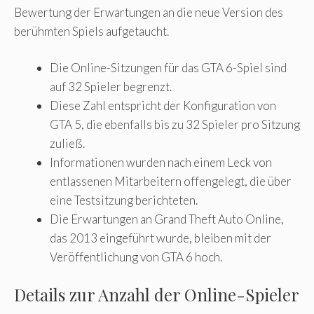
Bewertung der Erwartungen an die neue Version des
berühmten Spiels aufgetaucht.
Die Online-Sitzungen für das GTA 6-Spiel sind
auf 32 Spieler begrenzt.
Diese Zahl entspricht der Konfiguration von
GTA 5, die ebenfalls bis zu 32 Spieler pro Sitzung
zuließ.
Informationen wurden nach einem Leck von
entlassenen Mitarbeitern offengelegt, die über
eine Testsitzung berichteten.
Die Erwartungen an Grand Theft Auto Online,
das 2013 eingeführt wurde, bleiben mit der
Veröffentlichung von GTA 6 hoch.
Details zur Anzahl der Online-Spieler