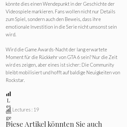
könnte dies einen Wendepunkt in der Geschichte der
Videospiele markieren. Fans wollen nicht nur Details
zum Spiel, sondern auch den Beweis, dass ihre
emotionale Investition in die Serie nicht umsonst sein
wird.
Wird die Game Awards-Nacht der lang erwartete
Moment für die Rückkehr von GTA 6 sein? Nur die Zeit
wird es zeigen, aber eines ist sicher: Die Community
bleibt mobilisiert und hofft auf baldige Neuigkeiten von
Rockstar.
L
es
Lectures :
19
un
ge
Diese Artikel könnten Sie auch
n: