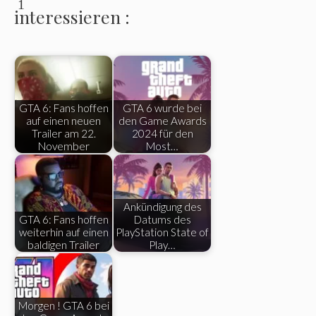
1
interessieren :
GTA 6: Fans hoffen
GTA 6 wurde bei
auf einen neuen
den Game Awards
Trailer am 22.
2024 für den
November
Most…
Ankündigung des
GTA 6: Fans hoffen
Datums des
weiterhin auf einen
PlayStation State of
baldigen Trailer
Play…
Morgen ! GTA 6 bei