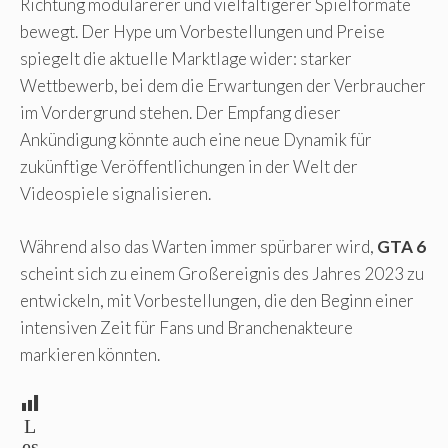
Richtung modularerer und vielfältigerer Spielformate
bewegt. Der Hype um Vorbestellungen und Preise
spiegelt die aktuelle Marktlage wider: starker
Wettbewerb, bei dem die Erwartungen der Verbraucher
im Vordergrund stehen. Der Empfang dieser
Ankündigung könnte auch eine neue Dynamik für
zukünftige Veröffentlichungen in der Welt der
Videospiele signalisieren.
Während also das Warten immer spürbarer wird,
GTA 6
scheint sich zu einem Großereignis des Jahres 2023 zu
entwickeln, mit Vorbestellungen, die den Beginn einer
intensiven Zeit für Fans und Branchenakteure
markieren könnten.
L
es