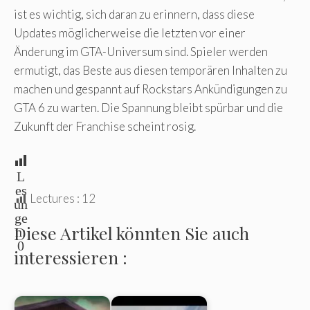
ist es wichtig, sich daran zu erinnern, dass diese
Updates möglicherweise die letzten vor einer
Änderung im GTA-Universum sind. Spieler werden
ermutigt, das Beste aus diesen temporären Inhalten zu
machen und gespannt auf Rockstars Ankündigungen zu
GTA 6 zu warten. Die Spannung bleibt spürbar und die
Zukunft der Franchise scheint rosig.
L
es
Lectures :
12
un
ge
Diese Artikel könnten Sie auch
n:
0
interessieren :