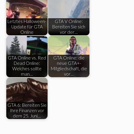
Letztes Halloween-
GTA V Online:
Update für GTA
Bereiten Sie sich
Online
vor der…
GTA Online vs. Red
GTA Online: die
Dead Online:
neue GTA+-
Welches sollte
Mitgliedschaft, die
man…
vor…
GTA 6: Bereiten Sie
Ihre Finanzen vor
dem 25. Juni…