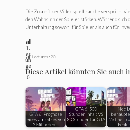
Die Zukunft der Videospielbranche verspricht vie
den Wahnsinn der Spieler stärken. Während sich de
Unterhaltung sowohl für Spieler als auch für Inve
L
es
Lectures :
20
un
ge
Diese Artikel könnten Sie auch i
n:
0
GTA 6: 500
Ned L
GTA 6: Prognose
Stunden Inhalt VS
behauptet
eines Umsatzes von
80 Stunden für GTA
Michael tro
3 Milliarden…
V
Fehle