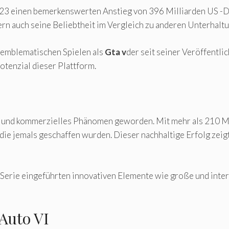
23 einen bemerkenswerten Anstieg von 396 Milliarden US -Dol
ern auch seine Beliebtheit im Vergleich zu anderen Unterhalt
n emblematischen Spielen als
Gta v
der seit seiner Veröffentl
Potenzial dieser Plattform.
s und kommerzielles Phänomen geworden. Mit mehr als 210 Mi
die jemals geschaffen wurden. Dieser nachhaltige Erfolg zeig
e Serie eingeführten innovativen Elemente wie große und inter
Auto VI