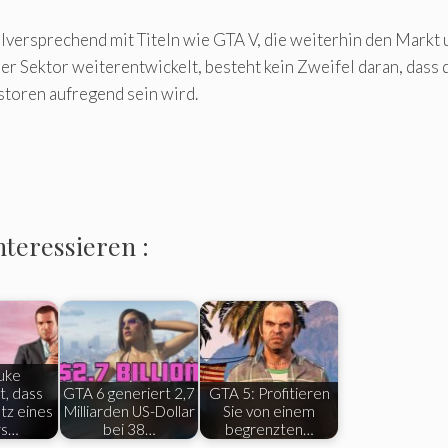
lversprechend mit Titeln wie GTA V, die weiterhin den Markt u
r Sektor weiterentwickelt, besteht kein Zweifel daran, dass d
storen aufregend sein wird.
nteressieren :
uke
, dass
GTA 6 generiert 2,7
GTA 5: Profitieren
tz eines
Milliarden US-Dollar
Sie von einem
rs…
bei 38…
begrenzten…