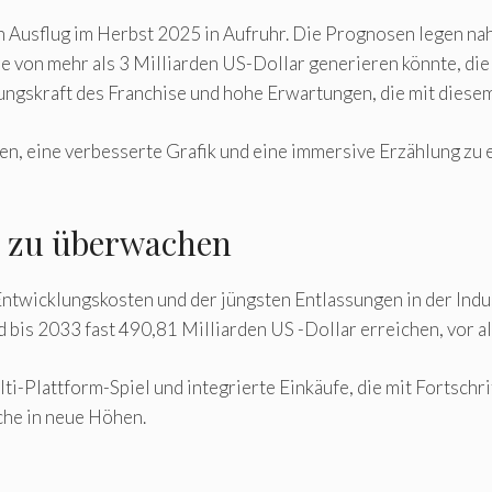
 Ausflug im Herbst 2025 in Aufruhr. Die Prognosen legen nahe,
 von mehr als 3 Milliarden US-Dollar generieren könnte, die 
ungskraft des Franchise und hohe Erwartungen, die mit diese
n, eine verbesserte Grafik und eine immersive Erzählung zu 
 zu überwachen
twicklungskosten und der jüngsten Entlassungen in der Indus
 bis 2033 fast 490,81 Milliarden US -Dollar erreichen, vor a
ti-Plattform-Spiel und integrierte Einkäufe, die mit Fortschri
che in neue Höhen.