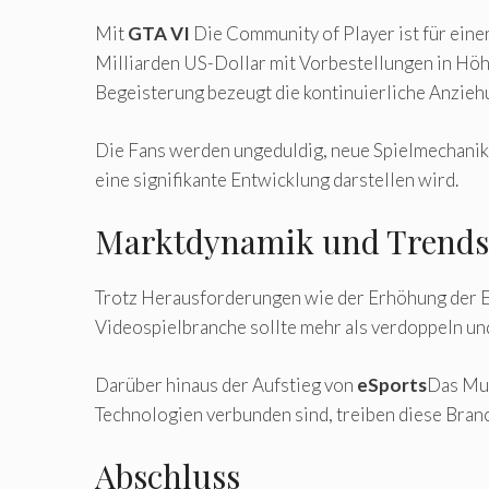
Mit
GTA VI
Die Community of Player ist für einen
Milliarden US-Dollar mit Vorbestellungen in Höhe
Begeisterung bezeugt die kontinuierliche Anzieh
Die Fans werden ungeduldig, neue Spielmechanike
eine signifikante Entwicklung darstellen wird.
Marktdynamik und Trends
Trotz Herausforderungen wie der Erhöhung der En
Videospielbranche sollte mehr als verdoppeln und
Darüber hinaus der Aufstieg von
eSports
Das Mul
Technologien verbunden sind, treiben diese Bran
Abschluss