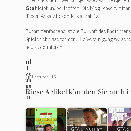
Innenkreislaufanwendungen wie Zwift zeigen ein
Gta
bleibt unübertroffen. Die Möglichkeit, mit a
diesen Ansatz besonders attraktiv.
Zusammenfassend ist die Zukunft des Radfahrens
Spielerlebnisse formen. Die Vereinigung zwischen
neu zu definieren.
L
es
Lectures :
15
un
ge
Diese Artikel könnten Sie auch i
n:
0
GTA 6: Muss am
GTA 6: