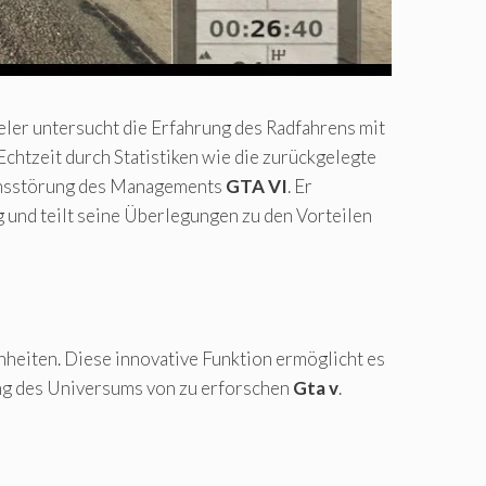
eler untersucht die Erfahrung des Radfahrens mit
n Echtzeit durch Statistiken wie die zurückgelegte
tionsstörung des Managements
GTA VI
. Er
und teilt seine Überlegungen zu den Vorteilen
nheiten. Diese innovative Funktion ermöglicht es
ung des Universums von zu erforschen
Gta v
.