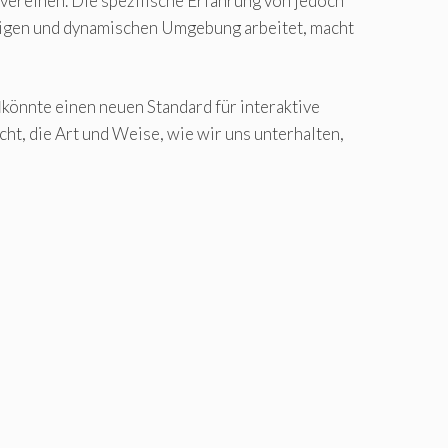
ereinen. Die spezifische Erfahrung von jedoch
altigen und dynamischen Umgebung arbeitet, macht
I
könnte einen neuen Standard für interaktive
ht, die Art und Weise, wie wir uns unterhalten,