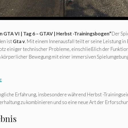
in GTA VI | Tag 6 – GTAV | Herbst -Trainingsbogen”
Der Spi
en ist
Gta v
. Mit einem Innenausfall teilt er seine Leistung i
Trotz einiger technischer Probleme, einschließlich der Funk
 körperlicher Bewegung mit einer immersiven Spielumgebung 
c
ingliche Erfahrung, insbesondere während Herbst -Trainingsei
terhaltung zu kombinieren und so eine neue Art der Erforsch
ebnis