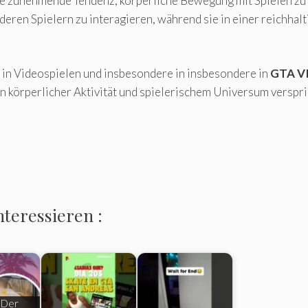
e zunehmende Tendenz, körperliche Bewegung mit Spielen zu v
nderen Spielern zu interagieren, während sie in einer reichh
 in Videospielen und insbesondere in insbesondere in
GTA V
 körperlicher Aktivität und spielerischem Universum verspric
nteressieren :
 Der