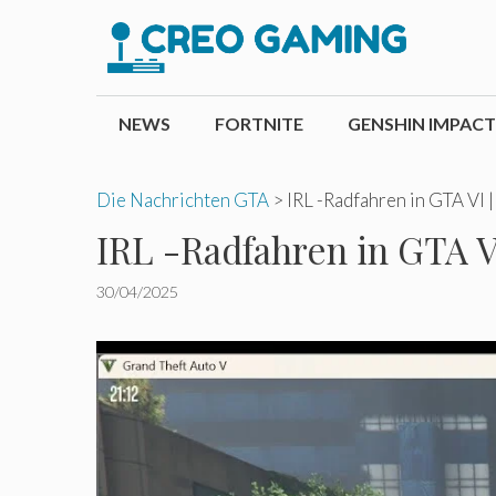
Zum
Inhalt
springen
NEWS
FORTNITE
GENSHIN IMPACT
Die Nachrichten GTA
>
IRL -Radfahren in GTA VI |
IRL -Radfahren in GTA VI
30/04/2025