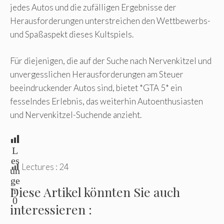
jedes Autos und die zufälligen Ergebnisse der
Herausforderungen unterstreichen den Wettbewerbs-
und Spaßaspekt dieses Kultspiels.
Für diejenigen, die auf der Suche nach Nervenkitzel und
unvergesslichen Herausforderungen am Steuer
beeindruckender Autos sind, bietet *GTA 5* ein
fesselndes Erlebnis, das weiterhin Autoenthusiasten
und Nervenkitzel-Suchende anzieht.
L
es
Lectures :
24
un
ge
Diese Artikel könnten Sie auch
n:
0
interessieren :