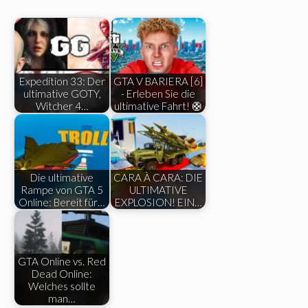
Expedition 33: Der
GTA V BARIERA [6]
ultimative GOTY,
- Erleben Sie die
Witcher 4…
ultimative Fahrt! 🛟
Die ultimative
CARA À CARA: DIE
Rampe von GTA 5
ULTIMATIVE
Online: Bereit für…
EXPLOSION! EIN…
GTA Online vs. Red
Dead Online:
Welches sollte
man…