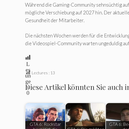
Während die Gaming-Community sehnsüchtig auf di
mögliche Verschiebung auf 2027 hin. Der aktuelle
Gesundheit der Mitarbeiter.
Die nächsten Wochen werden für die Entwicklung 
die Videospiel-Community warten ungeduldig auf 
L
es
Lectures :
13
un
ge
Diese Artikel könnten Sie auch i
n:
0
GTA 6: Rockstar
GTA 6: B