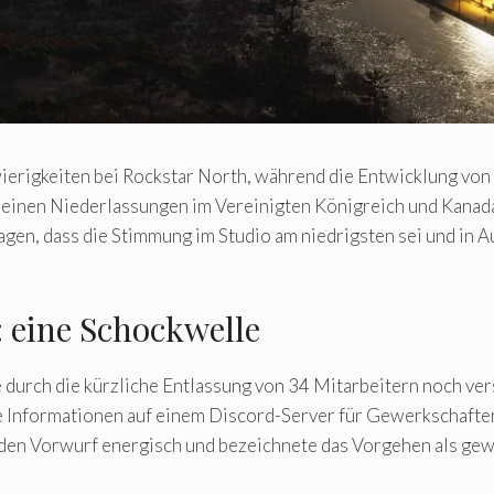
erigkeiten bei Rockstar North, während die Entwicklung von G
seinen Niederlassungen im Vereinigten Königreich und Kanad
gen, dass die Stimmung im Studio am niedrigsten sei und in Au
 eine Schockwelle
ie durch die kürzliche Entlassung von 34 Mitarbeitern noch ve
he Informationen auf einem Discord-Server für Gewerkschaft
 den Vorwurf energisch und bezeichnete das Vorgehen als gew