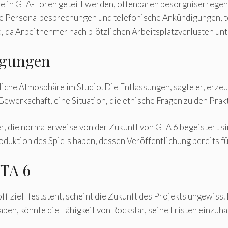
die in GTA-Foren geteilt werden, offenbaren besorgniserregen
e Personalbesprechungen und telefonische Ankündigungen, te
 da Arbeitnehmer nach plötzlichen Arbeitsplatzverlusten unte
ngungen
che Atmosphäre im Studio. Die Entlassungen, sagte er, erzeu
ewerkschaft, eine Situation, die ethische Fragen zu den Pra
er, die normalerweise von der Zukunft von GTA 6 begeistert sin
oduktion des Spiels haben, dessen Veröffentlichung bereits f
GTA 6
iziell feststeht, scheint die Zukunft des Projekts ungewiss. 
ben, könnte die Fähigkeit von Rockstar, seine Fristen einzuha