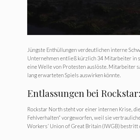
Jüngste Enthüllungen verdeutlichen interne Schwi
Unternehmen entließ kürzlich 34 Mitarbeiter in 
eine Welle von Protesten auslöste. Mitarbeiter sa
lang erwarteten Spiels auswirken könnte.
Entlassungen bei Rockstar:
Rockstar North steht vor einer internen Krise, d
Fehlverhalten“ vorgeworfen, weil sie vertraulic
Workers’ Union of Great Britain (IWGB) bestritt