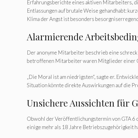
Erfahrungsberichte eines aktiven Mitarbeiters, 
Entlassungen auf brutale Weise gehandhabt: kurz
Klima der Angst ist besonders besorgniserregend,
Alarmierende Arbeitsbedi
Der anonyme Mitarbeiter beschrieb eine schreckli
betroffenen Mitarbeiter waren Mitglieder einer G
„Die Moral ist am niedrigsten“, sagte er. Entwickl
Situation könnte direkte Auswirkungen auf die Pr
Unsichere Aussichten für 
Obwohl der Veröffentlichungstermin von GTA 6 off
einige mehr als 18 Jahre Betriebszugehörigkeit ha