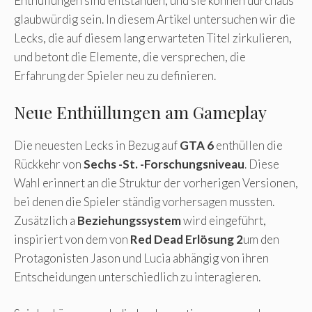
Enthüllungen sind entstanden, und sie können durchaus
glaubwürdig sein. In diesem Artikel untersuchen wir die
Lecks, die auf diesem lang erwarteten Titel zirkulieren,
und betont die Elemente, die versprechen, die
Erfahrung der Spieler neu zu definieren.
Neue Enthüllungen am Gameplay
Die neuesten Lecks in Bezug auf
GTA 6
enthüllen die
Rückkehr von
Sechs -St. -Forschungsniveau
. Diese
Wahl erinnert an die Struktur der vorherigen Versionen,
bei denen die Spieler ständig vorhersagen mussten.
Zusätzlich a
Beziehungssystem
wird eingeführt,
inspiriert von dem von
Red Dead Erlösung 2
um den
Protagonisten Jason und Lucia abhängig von ihren
Entscheidungen unterschiedlich zu interagieren.