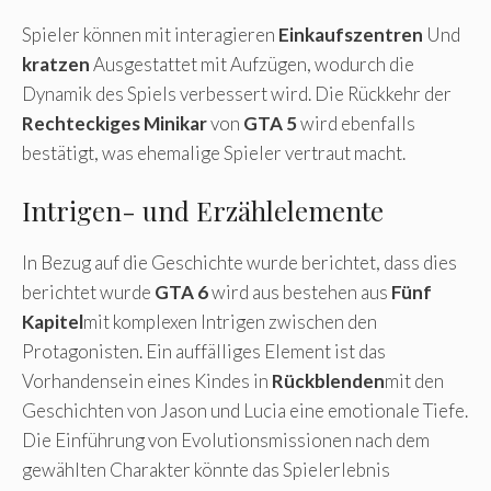
Spieler können mit interagieren
Einkaufszentren
Und
kratzen
Ausgestattet mit Aufzügen, wodurch die
Dynamik des Spiels verbessert wird. Die Rückkehr der
Rechteckiges Minikar
von
GTA 5
wird ebenfalls
bestätigt, was ehemalige Spieler vertraut macht.
Intrigen- und Erzählelemente
In Bezug auf die Geschichte wurde berichtet, dass dies
berichtet wurde
GTA 6
wird aus bestehen aus
Fünf
Kapitel
mit komplexen Intrigen zwischen den
Protagonisten. Ein auffälliges Element ist das
Vorhandensein eines Kindes in
Rückblenden
mit den
Geschichten von Jason und Lucia eine emotionale Tiefe.
Die Einführung von Evolutionsmissionen nach dem
gewählten Charakter könnte das Spielerlebnis