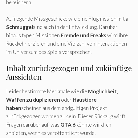
bereichern.
Aufregende Missgeschicke wie eine Flugmission mit a
Schmuggel
sind auch in der Entwicklung. Darüber
hinaus typen Missionen
Fremde und Freaks
wird ihre
Rückkehr erzielen und eine Vielzahl von Interaktionen
im Universum des Spiels versprechen.
Inhalt zurückgezogen und zukünftige
Aussichten
Leider bestimmte Merkmale wie die
Möglichkeit,
Waffen zu duplizieren
oder
Haustiere
haben
scheinen aus dem endgültigen Projekt
zurückgezogen worden zu sein. Dieser Rückzug wirft
Fragen darüber auf, was
GTA 6
könnte wirklich
anbieten, wenn es veröffentlicht wurde.