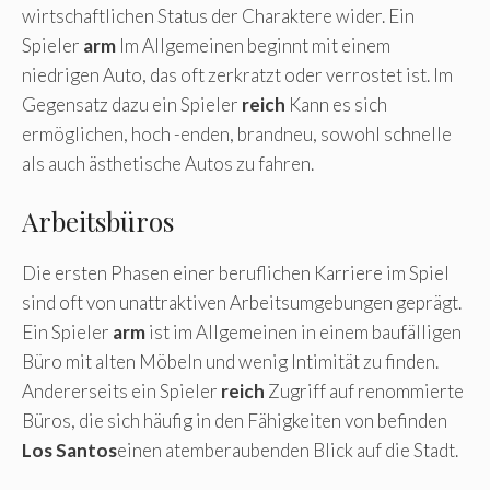
wirtschaftlichen Status der Charaktere wider. Ein
Spieler
arm
Im Allgemeinen beginnt mit einem
niedrigen Auto, das oft zerkratzt oder verrostet ist. Im
Gegensatz dazu ein Spieler
reich
Kann es sich
ermöglichen, hoch -enden, brandneu, sowohl schnelle
als auch ästhetische Autos zu fahren.
Arbeitsbüros
Die ersten Phasen einer beruflichen Karriere im Spiel
sind oft von unattraktiven Arbeitsumgebungen geprägt.
Ein Spieler
arm
ist im Allgemeinen in einem baufälligen
Büro mit alten Möbeln und wenig Intimität zu finden.
Andererseits ein Spieler
reich
Zugriff auf renommierte
Büros, die sich häufig in den Fähigkeiten von befinden
Los Santos
einen atemberaubenden Blick auf die Stadt.