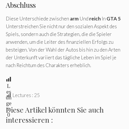
Abschluss
Diese Unterschiede zwischen
arm
Und
reich
In
GTA 5
Unterstreichen Sie nicht nur den sozialen Aspekt des
Spiels, sondern auch die Strategien, die die Spieler
anwenden, um die Leiter des finanziellen Erfolgs zu
besteigen. Von der Wahl der Autos bis hin zu den Arten
der Unterkunft variiert das tägliche Leben im Spiel je
nach Reichtum des Charakters erheblich.
L
es
Lectures :
25
un
ge
Diese Artikel könnten Sie auch
n:
0
interessieren :