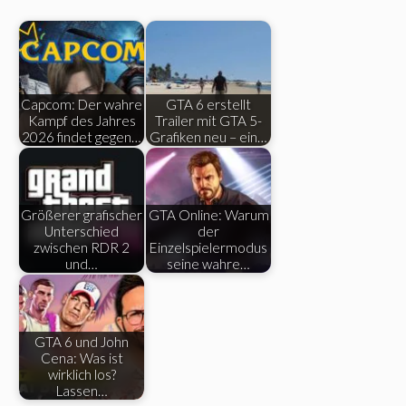
Capcom: Der wahre
GTA 6 erstellt
Kampf des Jahres
Trailer mit GTA 5-
2026 findet gegen…
Grafiken neu – ein…
Größerer grafischer
GTA Online: Warum
Unterschied
der
zwischen RDR 2
Einzelspielermodus
und…
seine wahre…
GTA 6 und John
Cena: Was ist
wirklich los?
Lassen…