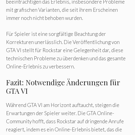
beeinträchtigen das Erlebnis, insbesondere Probleme
mit grafischen Varianten, die seit ihrem Erscheinen
immer noch nicht behoben wurden.
Für Spieler ist eine sorgfältige Beachtung der
Korrekturen unerlässlich. Die Veröffentlichung von
GTA VI stellt für Rockstar eine Gelegenheit dar, diese
technischen Probleme zu überdenken und das gesamte
Online-Erlebnis zu verbessern.
Fazit: Notwendige Änderungen für
GTA VI
Während GTA VI am Horizont auftaucht, steigen die
Erwartungen der Spieler weiter. Die GTA Online-
Community hofft, dass Rockstar auf dringende Anrufe
reagiert, indem es ein Online-Erlebnis bietet, das die