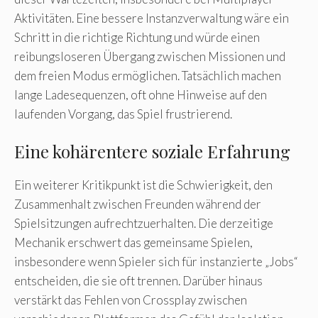
Aktivitäten. Eine bessere Instanzverwaltung wäre ein
Schritt in die richtige Richtung und würde einen
reibungsloseren Übergang zwischen Missionen und
dem freien Modus ermöglichen. Tatsächlich machen
lange Ladesequenzen, oft ohne Hinweise auf den
laufenden Vorgang, das Spiel frustrierend.
Eine kohärentere soziale Erfahrung
Ein weiterer Kritikpunkt ist die Schwierigkeit, den
Zusammenhalt zwischen Freunden während der
Spielsitzungen aufrechtzuerhalten. Die derzeitige
Mechanik erschwert das gemeinsame Spielen,
insbesondere wenn Spieler sich für instanzierte „Jobs“
entscheiden, die sie oft trennen. Darüber hinaus
verstärkt das Fehlen von Crossplay zwischen