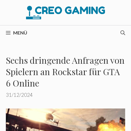
Zum
Inhalt
springen
MENÜ
Sechs dringende Anfragen von
Spielern an Rockstar für GTA
6 Online
31/12/2024