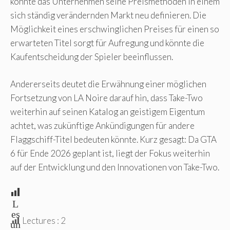
könnte das Unternehmen seine Preismethoden in einem
sich ständig verändernden Markt neu definieren. Die
Möglichkeit eines erschwinglichen Preises für einen so
erwarteten Titel sorgt für Aufregung und könnte die
Kaufentscheidung der Spieler beeinflussen.
Andererseits deutet die Erwähnung einer möglichen
Fortsetzung von LA Noire darauf hin, dass Take-Two
weiterhin auf seinen Katalog an geistigem Eigentum
achtet, was zukünftige Ankündigungen für andere
Flaggschiff-Titel bedeuten könnte. Kurz gesagt: Da GTA
6 für Ende 2026 geplant ist, liegt der Fokus weiterhin
auf der Entwicklung und den Innovationen von Take-Two.
L
es
Lectures :
2
un