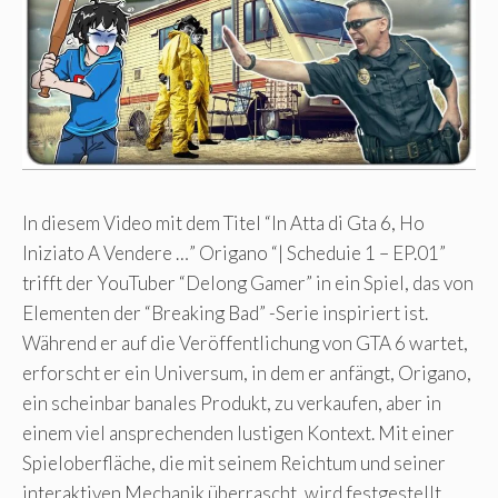
In diesem Video mit dem Titel “In Atta di Gta 6, Ho
Iniziato A Vendere …” Origano “| Scheduie 1 – EP.01”
trifft der YouTuber “Delong Gamer” in ein Spiel, das von
Elementen der “Breaking Bad” -Serie inspiriert ist.
Während er auf die Veröffentlichung von GTA 6 wartet,
erforscht er ein Universum, in dem er anfängt, Origano,
ein scheinbar banales Produkt, zu verkaufen, aber in
einem viel ansprechenden lustigen Kontext. Mit einer
Spieloberfläche, die mit seinem Reichtum und seiner
interaktiven Mechanik überrascht, wird festgestellt,