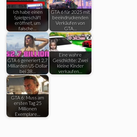
Ich habe einen
GTA 6 für 2025 mit
Spielgeschäft
beeindruckenden
eröffnet, um
Verkäufen von
falsche…
GTA…
Eine wahre
GTA 6 generiert 2,7
Geschichte: Zwei
Milliarden US-Dollar
kleine Kinder
bei 38…
verkaufen…
GTA 6: Muss am
ersten Tag 25
Millionen
Exemplare…