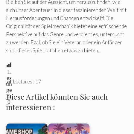
Bleiben Sie auf der Aussicht, um herauszufinden, wie
sich unser Abenteuer in dieser faszinierenden Welt mit
Herausforderungen und Chancen entwickelt! Die
Originalität der Spielmechanik bietet eine erfrischende
Perspektive auf das Genre und verdient es, untersucht
zu werden. Egal, ob Sie ein Veteran oder ein Anfänger
sind, dieses Spiel hat allen etwas zu bieten.
L
es
Lectures :
17
un
ge
Diese Artikel könnten Sie auch
n:
0
interessieren :