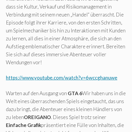
dass sie Kultur, Verkauf und Risikomanagement in
Verbindung mit seinem neuen „Handel“ überrascht. Die
Episode folgt ihrer Karriere, von den ersten Schritten,
um Spielmechaniker bis hin zu Interaktionen mit Kunden
zu lernen, all dies in einer Atmosphäre, die sich an den
Aufstieg emblematischer Charaktere erinnert. Bereiten
Sie sich auf dieses immersive Abenteuer voller
Wendungen vor!
https://www.youtube.com/watch?v=6wccghanuwe
Warten auf den Ausgang von
GTA 6
Wir haben uns in die
Welt eines überraschenden Spiels eingetaucht, das uns
dazu bringt, die Abenteuer eines kleinen Händlers von
zu leben
OREIGANO
. Dieses Spiel trotz seiner
Einfache Grafik
präsentiert eine Fülle von Inhalten, die