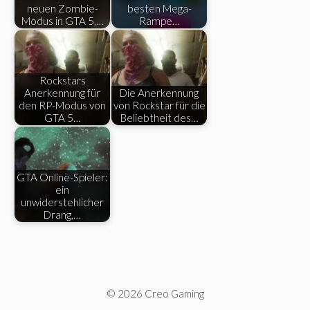
neuen Zombie-
besten Mega-
Modus in GTA 5,…
Rampe…
Rockstars
Anerkennung für
Die Anerkennung
den RP-Modus von
von Rockstar für die
GTA 5…
Beliebtheit des…
GTA Online-Spieler:
ein
unwiderstehlicher
Drang,…
© 2026 Creo Gaming