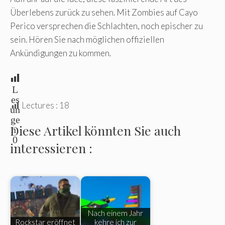
Überlebens zurück zu sehen. Mit Zombies auf Cayo
Perico versprechen die Schlachten, noch epischer zu
sein. Hören Sie nach möglichen offiziellen
Ankündigungen zu kommen.
L
es
Lectures :
18
un
ge
Diese Artikel könnten Sie auch
n:
0
interessieren :
Nach einem Jahr
Rockstar eröffnet
kehre ich zur