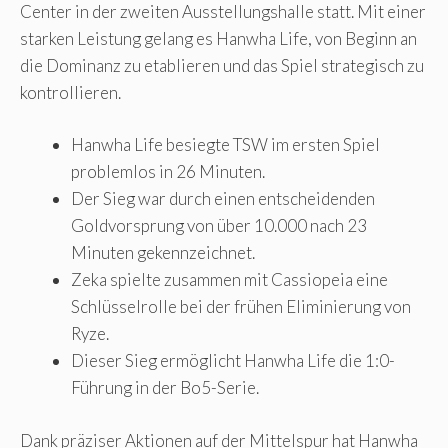
Center in der zweiten Ausstellungshalle statt. Mit einer
starken Leistung gelang es Hanwha Life, von Beginn an
die Dominanz zu etablieren und das Spiel strategisch zu
kontrollieren.
Hanwha Life besiegte TSW im ersten Spiel
problemlos in 26 Minuten.
Der Sieg war durch einen entscheidenden
Goldvorsprung von über 10.000 nach 23
Minuten gekennzeichnet.
Zeka spielte zusammen mit Cassiopeia eine
Schlüsselrolle bei der frühen Eliminierung von
Ryze.
Dieser Sieg ermöglicht Hanwha Life die 1:0-
Führung in der Bo5-Serie.
Dank präziser Aktionen auf der Mittelspur hat Hanwha