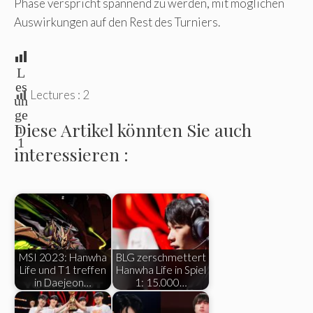
Phase verspricht spannend zu werden, mit möglichen
Auswirkungen auf den Rest des Turniers.
L
es
Lectures :
2
un
ge
Diese Artikel könnten Sie auch
n:
1
interessieren :
MSI 2023: Hanwha
BLG zerschmettert
Life und T1 treffen
Hanwha Life in Spiel
in Daejeon…
1: 15.000…