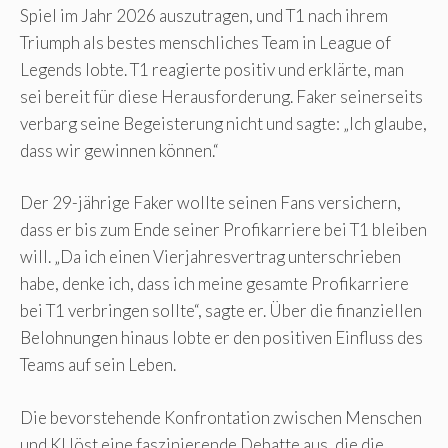
Spiel im Jahr 2026 auszutragen, und T1 nach ihrem
Triumph als bestes menschliches Team in League of
Legends lobte. T1 reagierte positiv und erklärte, man
sei bereit für diese Herausforderung. Faker seinerseits
verbarg seine Begeisterung nicht und sagte: „Ich glaube,
dass wir gewinnen können.“
Der 29-jährige Faker wollte seinen Fans versichern,
dass er bis zum Ende seiner Profikarriere bei T1 bleiben
will. „Da ich einen Vierjahresvertrag unterschrieben
habe, denke ich, dass ich meine gesamte Profikarriere
bei T1 verbringen sollte“, sagte er. Über die finanziellen
Belohnungen hinaus lobte er den positiven Einfluss des
Teams auf sein Leben.
Die bevorstehende Konfrontation zwischen Menschen
und KI löst eine faszinierende Debatte aus, die die