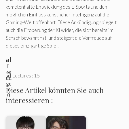
kometenhafte Entwicklung des E-Sports und den
möglichen Einfluss künstlicher Intelligenz auf die
Gaming-Welt offenbart. Diese Ankündigung spiegelt
auch die Eroberung der KI wider, die sich bereits im
Schach bewährt hat, und steigert die Vorfreude auf
dieses einzigartige Spiel.
L
es
Lectures :
15
un
ge
Diese Artikel könnten Sie auch
n:
0
interessieren :