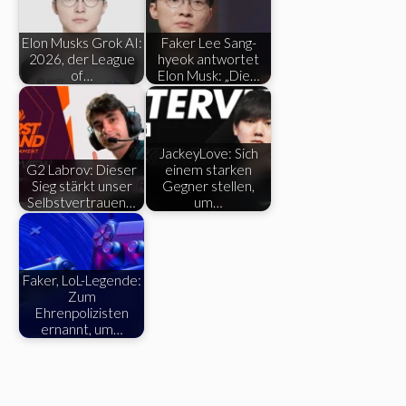
Elon Musks Grok AI:
Faker Lee Sang-
2026, der League
hyeok antwortet
of…
Elon Musk: „Die…
JackeyLove: Sich
G2 Labrov: Dieser
einem starken
Sieg stärkt unser
Gegner stellen,
Selbstvertrauen…
um…
Faker, LoL-Legende:
Zum
Ehrenpolizisten
ernannt, um…