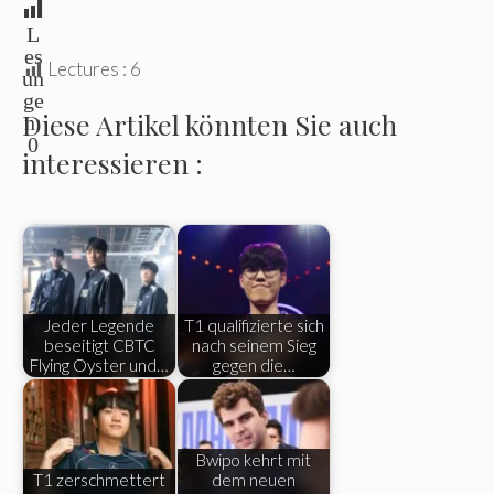
L
es
Lectures :
6
un
ge
Diese Artikel könnten Sie auch
n:
0
interessieren :
Jeder Legende
T1 qualifizierte sich
beseitigt CBTC
nach seinem Sieg
Flying Oyster und…
gegen die…
Bwipo kehrt mit
T1 zerschmettert
dem neuen