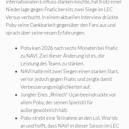
internationalen Einfluss stärken möchte, hat trotz einer
Niederlage gegen Fnatic bereits zwei Siege im LEC
Versus verbucht. In einem aktuellen Interview drückte
Poby seine Dankbarkeit gegenüber den Fans aus und
sprach über seine neuen Erfahrungen.
Poby kam 2026 nach sechs Monaten bei Fnatic
zu NAVI. Ziel dieser Änderung ist es, die
Leistung des Teams zu stärken.
NAVI hatte mit zwei Siegen einen starken Start,
verlor jedoch gegen Fnatic und zeigte damit
Verbesserungsmöglichkeiten auf.
Jungler Enes „Rhilech“ Uçan beeindruckte vor
allem Poby, der seinen Spielstil für
außergewöhnlich hält.
Poby strebt eine Teilnahme an den LoL Worlds
an und hofft, dass NAVI in dieser Saison im LEC