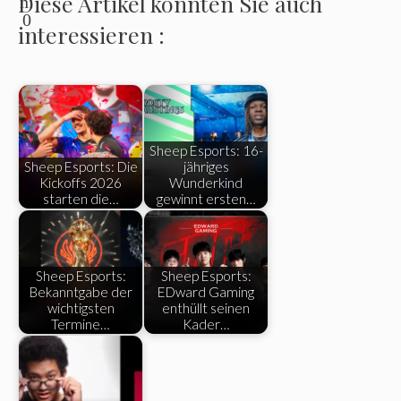
Diese Artikel könnten Sie auch
0
interessieren :
Sheep Esports: 16-
Sheep Esports: Die
jähriges
Kickoffs 2026
Wunderkind
starten die…
gewinnt ersten…
Sheep Esports:
Sheep Esports:
Bekanntgabe der
EDward Gaming
wichtigsten
enthüllt seinen
Termine…
Kader…