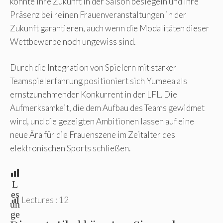
könnte ihre Zukunft in der Saison besiegeln und ihre
Präsenz bei reinen Frauenveranstaltungen in der
Zukunft garantieren, auch wenn die Modalitäten dieser
Wettbewerbe noch ungewiss sind.
Durch die Integration von Spielern mit starker
Teamspielerfahrung positioniert sich Yumeea als
ernstzunehmender Konkurrent in der LFL. Die
Aufmerksamkeit, die dem Aufbau des Teams gewidmet
wird, und die gezeigten Ambitionen lassen auf eine
neue Ära für die Frauenszene im Zeitalter des
elektronischen Sports schließen.
L
es
Lectures :
12
un
ge
n: