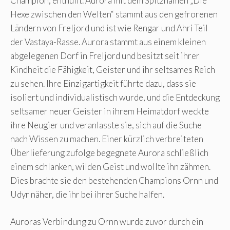
Champion, enthüllt. Aurora mit dem Spitznamen „Die
Hexe zwischen den Welten“ stammt aus den gefrorenen
Ländern von Freljord und ist wie Rengar und Ahri Teil
der Vastaya-Rasse. Aurora stammt aus einem kleinen
abgelegenen Dorf in Freljord und besitzt seit ihrer
Kindheit die Fähigkeit, Geister und ihr seltsames Reich
zu sehen. Ihre Einzigartigkeit führte dazu, dass sie
isoliert und individualistisch wurde, und die Entdeckung
seltsamer neuer Geister in ihrem Heimatdorf weckte
ihre Neugier und veranlasste sie, sich auf die Suche
nach Wissen zu machen. Einer kürzlich verbreiteten
Überlieferung zufolge begegnete Aurora schließlich
einem schlanken, wilden Geist und wollte ihn zähmen.
Dies brachte sie den bestehenden Champions Ornn und
Udyr näher, die ihr bei ihrer Suche halfen.
Auroras Verbindung zu Ornn wurde zuvor durch ein