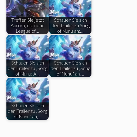
Treffen Sie jetzt
Schauen Sie sich
Aurora, die neue
den Trailer zu Song
League of…
of Nunu an:…
Schauen Sie sich
Schauen Sie sich
den Trailer zu „Song
den Trailer zu „Song
of Nunu: A…
of Nunu“ an,…
Schauen Sie sich
den Trailer zu „Song
of Nunu“ an,…