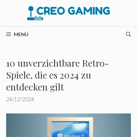
Zum
Inhalt
springen
MENÜ
10 unverzichtbare Retro-
Spiele, die es 2024 zu
entdecken gilt
24/12/2024