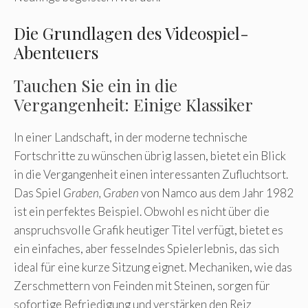
Die Grundlagen des Videospiel-
Abenteuers
Tauchen Sie ein in die
Vergangenheit: Einige Klassiker
In einer Landschaft, in der moderne technische
Fortschritte zu wünschen übrig lassen, bietet ein Blick
in die Vergangenheit einen interessanten Zufluchtsort.
Das Spiel
Graben, Graben
von Namco aus dem Jahr 1982
ist ein perfektes Beispiel. Obwohl es nicht über die
anspruchsvolle Grafik heutiger Titel verfügt, bietet es
ein einfaches, aber fesselndes Spielerlebnis, das sich
ideal für eine kurze Sitzung eignet. Mechaniken, wie das
Zerschmettern von Feinden mit Steinen, sorgen für
sofortige Befriedigung und verstärken den Reiz