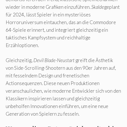
wieder in moderne Grafiken einzuführen.
Skalde
geplant
für 2024, lässt Spieler in ein mysteriöses
Horroruniversum eintauchen, das an die Commodore
64-Spiele erinnert, und integriert gleichzeitig ein
taktisches Kampfsystem und reichhaltige
Erzähloptionen.
Gleichzeitig,
Devil Blade-Neustart
greift die Ästhetik
von Side-Scrolling-Shootern aus den 90er Jahren auf,
mit fesselndem Design und frenetischen
Actionsequenzen. Diese neuen Produktionen
veranschaulichen, wie moderne Entwickler sich von den
Klassikern inspirieren lassen und gleichzeitig
unbeholfen Innovationen einführen, um eine neue
Generation von Spielern zu fesseln.