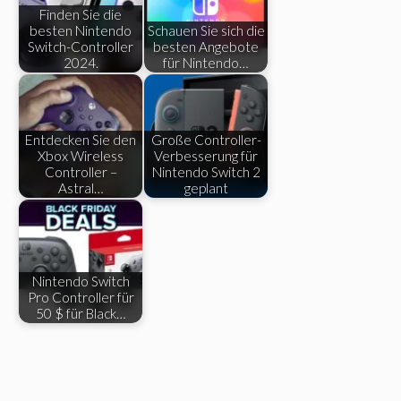
Finden Sie die
besten Nintendo
Schauen Sie sich die
Switch-Controller
besten Angebote
2024.
für Nintendo…
Entdecken Sie den
Große Controller-
Xbox Wireless
Verbesserung für
Controller –
Nintendo Switch 2
Astral…
geplant
Nintendo Switch
Pro Controller für
50 $ für Black…