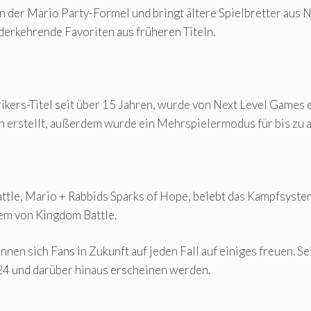
n der Mario Party-Formel und bringt ältere Spielbretter aus N
derkehrende Favoriten aus früheren Titeln.
rikers-Titel seit über 15 Jahren, wurde von Next Level Games 
 erstellt, außerdem wurde ein Mehrspielermodus für bis zu a
le, Mario + Rabbids Sparks of Hope, belebt das Kampfsystem v
tem von Kingdom Battle.
nnen sich Fans in Zukunft auf jeden Fall auf einiges freuen. S
24 und darüber hinaus erscheinen werden.