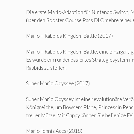
Die erste Mario-Adaption für Nintendo Switch, Mar
über den Booster Course Pass DLC mehrere neue Ch
Mario + Rabbids Kingdom Battle (2017)
Mario + Rabbids Kingdom Battle, eine einzigarti
Es wurde ein rundenbasiertes Strategiesystem imp
Rabbids zu stellen.
Super Mario Odyssee (2017)
Super Mario Odyssey ist eine revolutionäre Veröf
Königreiche, um Bowsers Pläne, Prinzessin Peach
treuer Mütze. Mit Cappy können Sie beliebige Fei
Mario Tennis Aces (2018)