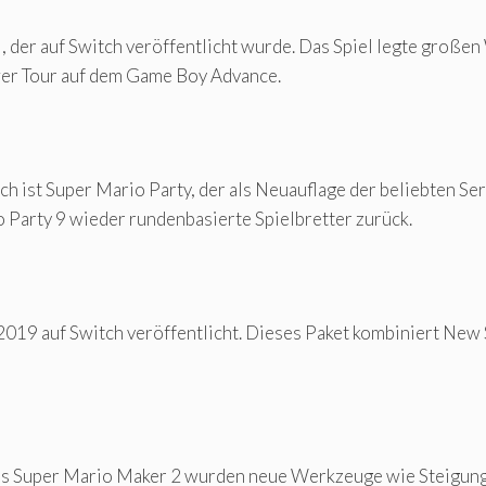
, der auf Switch veröffentlicht wurde. Das Spiel legte groß
wer Tour auf dem Game Boy Advance.
ch ist Super Mario Party, der als Neuauflage der beliebten Se
o Party 9 wieder rundenbasierte Spielbretter zurück.
19 auf Switch veröffentlicht. Dieses Paket kombiniert New 
ls Super Mario Maker 2 wurden neue Werkzeuge wie Steigunge