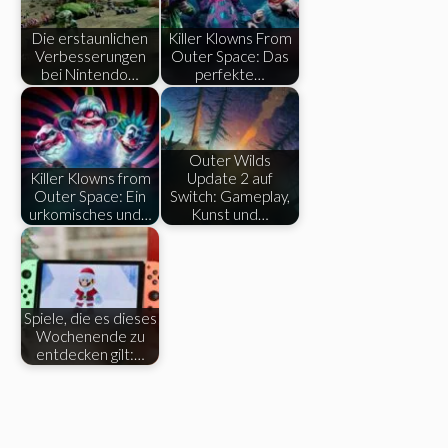
Die erstaunlichen
Killer Klowns From
Verbesserungen
Outer Space: Das
bei Nintendo…
perfekte…
Outer Wilds
Killer Klowns from
Update 2 auf
Outer Space: Ein
Switch: Gameplay,
urkomisches und…
Kunst und…
Spiele, die es dieses
Wochenende zu
entdecken gilt:…