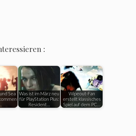
nteressieren :
und Sea
Was ist im März neu
Wipeout-Fan
es kommen
für PlayStation Plus:
erstellt klassisches
…
Resident…
Spiel auf dem PC…