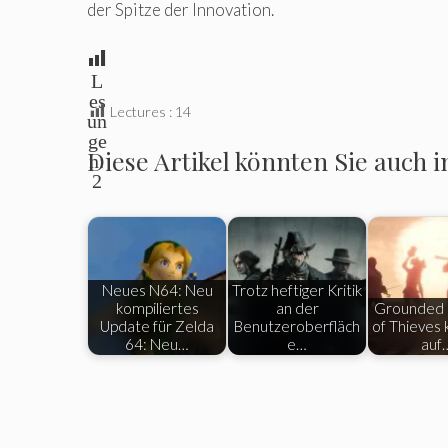
der Spitze der Innovation.
L
es
Lectures :
14
un
ge
Diese Artikel könnten Sie auch i
n:
2
Neues N64: Neu
Trotz heftiger Kritik
kompiliertes
an der
Grounded 
Update für Zelda
Benutzeroberfläch
of ​​​​Thiev
64: Neu…
e…
auf