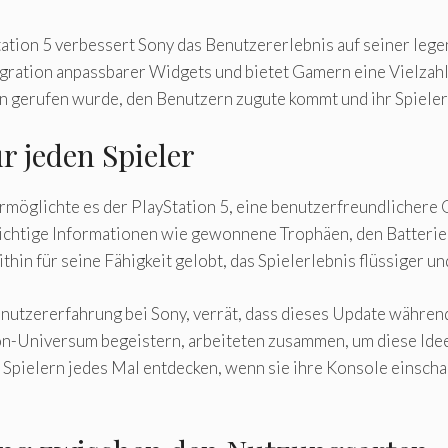
ation 5 verbessert Sony das Benutzererlebnis auf seiner leg
gration anpassbarer Widgets und bietet Gamern eine Vielzahl
en gerufen wurde, den Benutzern zugute kommt und ihr Spieler
r jeden Spieler
rmöglichte es der PlayStation 5, eine benutzerfreundlichere 
wichtige Informationen wie gewonnene Trophäen, den Batterie
in für seine Fähigkeit gelobt, das Spielerlebnis flüssiger und 
nutzererfahrung bei Sony, verrät, dass dieses Update während
ation-Universum begeistern, arbeiteten zusammen, um diese I
 Spielern jedes Mal entdecken, wenn sie ihre Konsole einsch