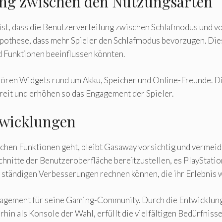
ung zwischen den Nutzungsarten
, ist, dass die Benutzerverteilung zwischen Schlafmodus und
ypothese, dass mehr Spieler den Schlafmodus bevorzugen. Di
 Funktionen beeinflussen könnten.
ören Widgets rund um Akku, Speicher und Online-Freunde. Di
reit und erhöhen so das Engagement der Spieler.
twicklungen
hen Funktionen geht, bleibt Gasaway vorsichtig und vermeide
schnitte der Benutzeroberfläche bereitzustellen, es PlayStati
t ständigen Verbesserungen rechnen können, die ihr Erlebnis 
gagement für seine Gaming-Community. Durch die Entwicklun
hin als Konsole der Wahl, erfüllt die vielfältigen Bedürfnisse