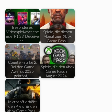
Besonderes
Videospielwochene
Spiele, die diesen
nde: F1 23, Deceive
Monat zum Xbox
Inc.…
Game Pass…
Counter-Strike 2:
Bei den Game
Spiele, die den Xbox
Awards 2025
Game Pass im
gekrönt,…
August 2024…
Microsoft erhöht
den Preis für den
Xbox Game Pass…