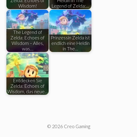
Zelda: Echoes of
Heldin in The
Wisdom!
Legend of Zelda:…
The Legend of
Zelda: Echoes of
Prinzessin Zelda ist
Wisdom – Alles,
endlich eine Heldin
was…
in The…
Entdecken Sie
Zelda: Echoes of
Wisdom, das neue…
© 2026 Creo Gaming