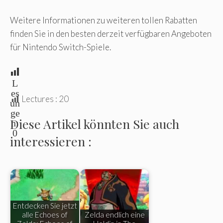
Weitere Informationen zu weiteren tollen Rabatten
finden Sie in den besten derzeit verfügbaren Angeboten
für Nintendo Switch-Spiele.
L
es
Lectures :
20
un
ge
Diese Artikel könnten Sie auch
n:
0
interessieren :
Entdecken Sie jetzt
alle Echoes of
Zelda endlich eine