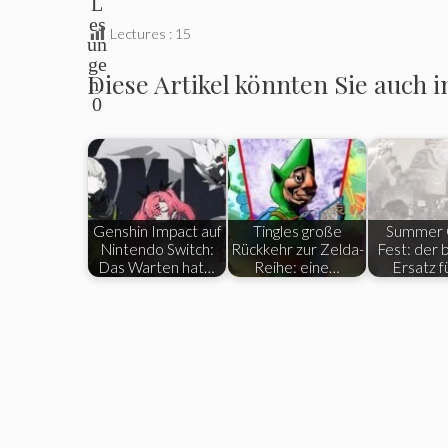
L
es
Lectures :
15
un
ge
Diese Artikel könnten Sie auch i
n:
0
Genshin Impact auf
Tingles große
Summer
Nintendo Switch:
Rückkehr zur Zelda-
Fest: der b
Das Warten hat…
Reihe: eine…
Ersatz f