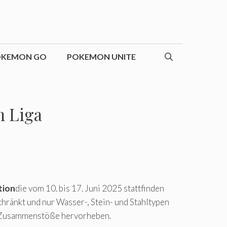
OKEMON GO
POKEMON UNITE
n Liga
tion
die vom 10. bis 17. Juni 2025 stattfinden
hränkt und nur Wasser-, Stein- und Stahltypen
de Zusammenstöße hervorheben.