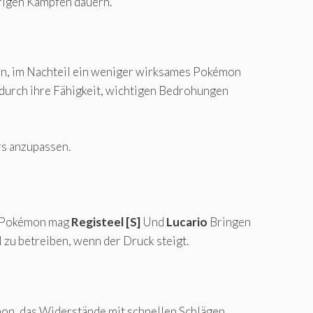
rigen Kämpfen dauern.
ein, im Nachteil ein weniger wirksames Pokémon
durch ihre Fähigkeit, wichtigen Bedrohungen
rs anzupassen.
d. Pokémon mag
Registeel [S]
Und
Lucario
Bringen
 zu betreiben, wenn der Druck steigt.
mon, das Widerstände mit schnellen Schlägen