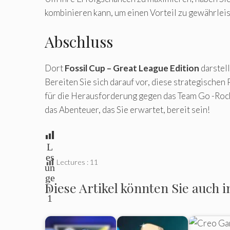
kombinieren kann, um einen Vorteil zu gewährleis
Abschluss
Dort
Fossil Cup – Great League Edition
darstell
Bereiten Sie sich darauf vor, diese strategischen 
für die Herausforderung gegen das Team Go -Rock
das Abenteuer, das Sie erwartet, bereit sein!
L
es
Lectures :
11
un
ge
Diese Artikel könnten Sie auch i
n:
1