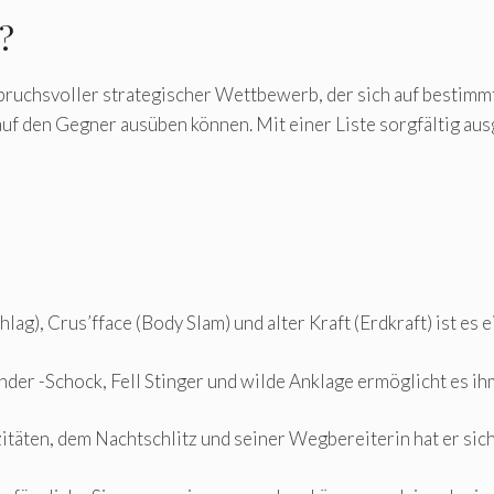
?
spruchsvoller strategischer Wettbewerb, der sich auf bestim
auf den Gegner ausüben können. Mit einer Liste sorgfältig au
g), Crus’fface (Body Slam) und alter Kraft (Erdkraft) ist es 
der -Schock, Fell Stinger und wilde Anklage ermöglicht es ihm
täten, dem Nachtschlitz und seiner Wegbereiterin hat er sich