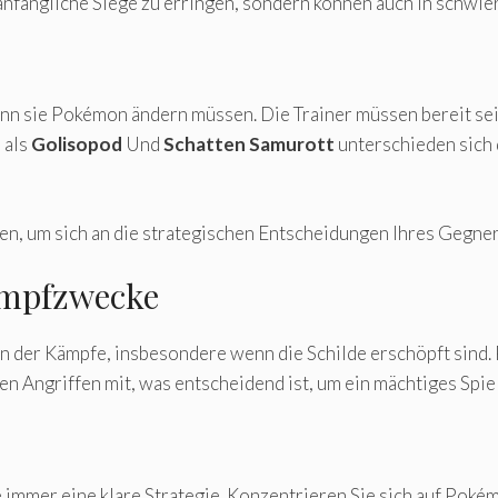
nfängliche Siege zu erringen, sondern können auch in schwie
wann sie Pokémon ändern müssen. Die Trainer müssen bereit s
 als
Golisopod
Und
Schatten Samurott
unterschieden sich 
ren, um sich an die strategischen Entscheidungen Ihres Gegne
ampfzwecke
en der Kämpfe, insbesondere wenn die Schilde erschöpft sin
n Angriffen mit, was entscheidend ist, um ein mächtiges Spiel
 immer eine klare Strategie. Konzentrieren Sie sich auf Poké