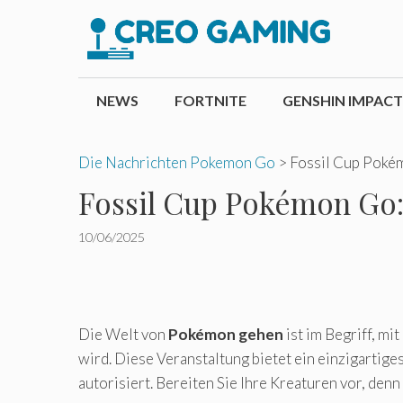
Zum
Inhalt
springen
NEWS
FORTNITE
GENSHIN IMPACT
Die Nachrichten Pokemon Go
>
Fossil Cup Pokém
Fossil Cup Pokémon Go: 
10/06/2025
Die Welt von
Pokémon gehen
ist im Begriff, mi
wird. Diese Veranstaltung bietet ein einzigarti
autorisiert. Bereiten Sie Ihre Kreaturen vor, 