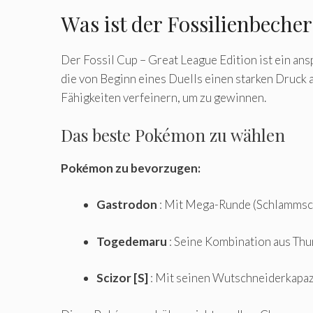
Was ist der Fossilienbecher
Der Fossil Cup – Great League Edition ist ein an
die von Beginn eines Duells einen starken Druck 
Fähigkeiten verfeinern, um zu gewinnen.
Das beste Pokémon zu wählen
Pokémon zu bevorzugen:
Gastrodon
: Mit Mega-Runde (Schlammschla
Togedemaru
: Seine Kombination aus Thun
Scizor [S]
: Mit seinen Wutschneiderkapazi