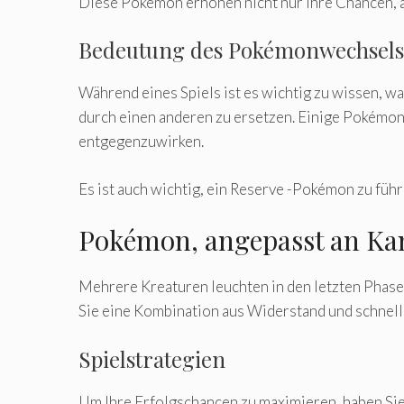
Diese Pokémon erhöhen nicht nur Ihre Chancen, a
Bedeutung des Pokémonwechsels
Während eines Spiels ist es wichtig zu wissen, 
durch einen anderen zu ersetzen. Einige Pokémon
entgegenzuwirken.
Es ist auch wichtig, ein Reserve -Pokémon zu füh
Pokémon, angepasst an K
Mehrere Kreaturen leuchten in den letzten Phas
Sie eine Kombination aus Widerstand und schnelle
Spielstrategien
Um Ihre Erfolgschancen zu maximieren, haben Sie