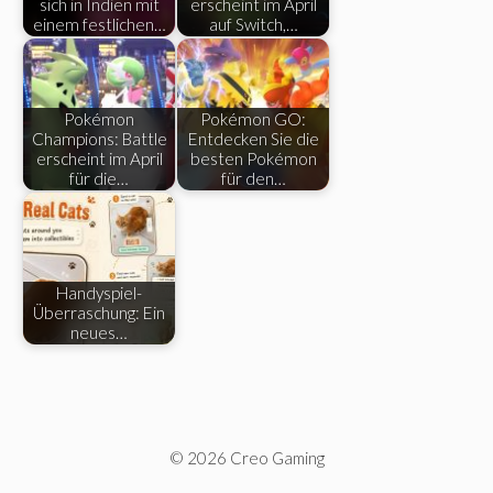
sich in Indien mit
erscheint im April
einem festlichen…
auf Switch,…
Pokémon
Pokémon GO:
Champions: Battle
Entdecken Sie die
erscheint im April
besten Pokémon
für die…
für den…
Handyspiel-
Überraschung: Ein
neues…
© 2026 Creo Gaming