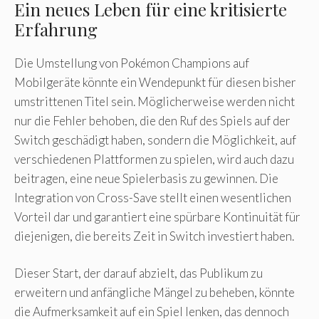
Ein neues Leben für eine kritisierte
Erfahrung
Die Umstellung von Pokémon Champions auf
Mobilgeräte könnte ein Wendepunkt für diesen bisher
umstrittenen Titel sein. Möglicherweise werden nicht
nur die Fehler behoben, die den Ruf des Spiels auf der
Switch geschädigt haben, sondern die Möglichkeit, auf
verschiedenen Plattformen zu spielen, wird auch dazu
beitragen, eine neue Spielerbasis zu gewinnen. Die
Integration von Cross-Save stellt einen wesentlichen
Vorteil dar und garantiert eine spürbare Kontinuität für
diejenigen, die bereits Zeit in Switch investiert haben.
Dieser Start, der darauf abzielt, das Publikum zu
erweitern und anfängliche Mängel zu beheben, könnte
die Aufmerksamkeit auf ein Spiel lenken, das dennoch