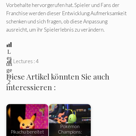
Vorbehalte hervorgerufen hat. Spieler und Fans der
Franchise werden dieser Entwicklung Aufmerksamkeit
schenken und sich fragen, ob diese Anpassung
ausreicht, um ihr Spielerlebnis zu verändern.
L
es
Lectures :
4
un
ge
Diese Artikel könnten Sie auch
n:
2
interessieren :
Pokémon
Pikachu bereitet
Champions: