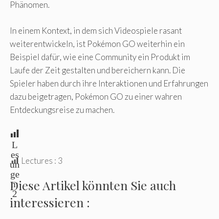
Phänomen.
In einem Kontext, in dem sich Videospiele rasant
weiterentwickeln, ist Pokémon GO weiterhin ein
Beispiel dafür, wie eine Community ein Produkt im
Laufe der Zeit gestalten und bereichern kann. Die
Spieler haben durch ihre Interaktionen und Erfahrungen
dazu beigetragen, Pokémon GO zu einer wahren
Entdeckungsreise zu machen.
L
es
Lectures :
3
un
ge
Diese Artikel könnten Sie auch
n:
2
interessieren :