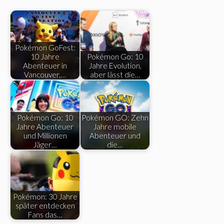
Pokémon GoFest:
10 Jahre
Pokémon Go: 10
Abenteuer in
Jahre Evolution,
Vancouver,…
aber lässt die…
Pokémon Go: 10
Pokémon GO: Zehn
Jahre Abenteuer
Jahre mobile
und Millionen
Abenteuer und
Jäger…
die…
Pokémon: 30 Jahre
später entdecken
Fans das…